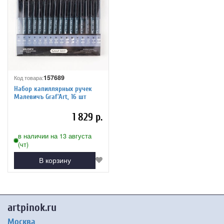
157689
Код товара:
Набор капиллярных ручек
Малевичъ Graf'Art, 16 шт
1 829 р.
в наличии на 13 августа
(чт)
В корзину
artpinok.ru
Москва