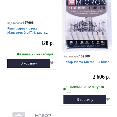
157698
Код товара:
Капиллярная ручка
Малевичъ Graf'Art, кисть
тонкая S
128 р.
в наличии на сегодня
162560
Код товара:
Набор Pigma Micron 6 + brush
В корзину
2 606 р.
в наличии на 12 августа
(ср)
В корзину