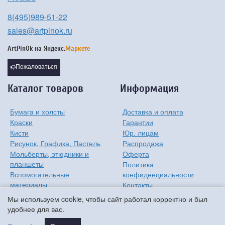
8(495)989-51-22
sales@artpinok.ru
ArtPinOk на
Яндекс.
Маркете
Пожаловаться
Каталог товаров
Информация
Бумага и холсты
Доставка и оплата
Краски
Гарантии
Кисти
Юр. лицам
Рисунок, Графика, Пастель
Распродажа
Мольберты, этюдники и
Оферта
планшеты
Политика
Вспомогательные
конфиденциальности
материалы
Контакты
Хобби
О компании
Мы используем cookie, чтобы сайт работал корректно и был
Детям
удобнее для вас.
Мастер-классы