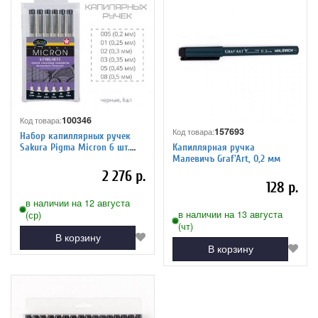
100346
Код товара:
157693
Код товара:
Набор капиллярных ручек
Капиллярная ручка
Sakura Pigma Micron 6 шт.
Малевичъ Graf'Art, 0,2 мм
черные
2 276 р.
128 р.
в наличии на 12 августа
в наличии на 13 августа
(ср)
(чт)
В корзину
В корзину