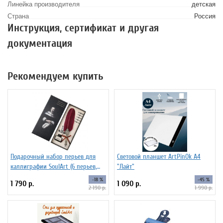
Линейка производителя
детская
Страна
Россия
Инструкция, сертификат и другая
документация
Рекомендуем купить
Подарочный набор перьев для
Световой планшет ArtPinOk А4
каллиграфии SoulArt (6 перьев,
"Лайт"
красный)
-18 %
-45 %
1 790 р.
1 090 р.
2 190 р.
1 990 р.