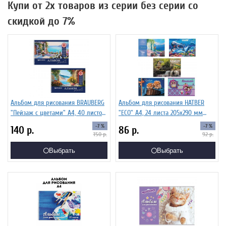
Купи от 2х товаров из серии без серии со
скидкой до 7%
Альбом для рисования BRAUBERG
Альбом для рисования HATBER
"Пейзаж с цветами" А4, 40 листов
"ECO" А4, 24 листа 205х290 мм
205х290 мм 103730
24А4C
-7 %
-7 %
140
р.
86
р.
150
р.
92
р.
Выбрать
Выбрать