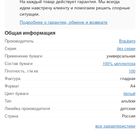
На каждый товар действует гарантия. Мы всегда
идем навстречу клиенту и помогаем решить спорные
ситуации.
Подробнее о гарантии, обмене и возврате
Общая информация
Производитель
Brauberg
Серия
без серии
Применение бумаги
универсальная
Состав бумаги
100% целлюлоза
Плотность, г/м.кв
100
Фактура
гладкая
Формат
А4
Цвет бумаги
белый
Тип
альбом
Линейка производителя
детская
Страна
Россия
все характеристики