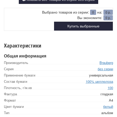
Выбрано товаров из серии:
на:
0
0
р.
Вы экономите:
0
р.
Купить выбранные
Характеристики
Общая информация
Производитель
Brauberg
Серия
без серии
Применение бумаги
универсальная
Состав бумаги
100% целлюлоза
Плотность, г/м.кв
100
Фактура
гладкая
Формат
А4
Цвет бумаги
белый
Тип
альбом