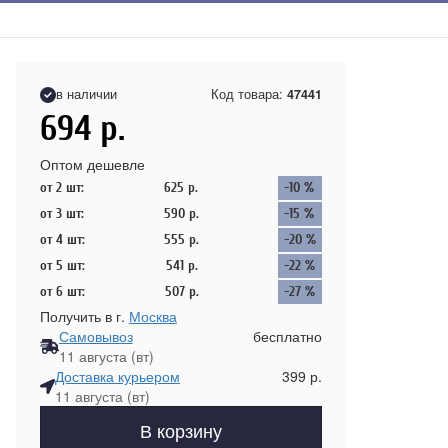
в наличии
Код товара:
47441
694
р.
Оптом дешевле
от 2 шт:
625
р.
-10 %
от 3 шт:
590
р.
-15 %
от 4 шт:
555
р.
-20 %
от 5 шт:
541
р.
-22 %
от 6 шт:
507
р.
-27 %
Получить в г.
Москва
Самовывоз
бесплатно
11 августа (вт)
Доставка курьером
399 р.
11 августа (вт)
В корзину