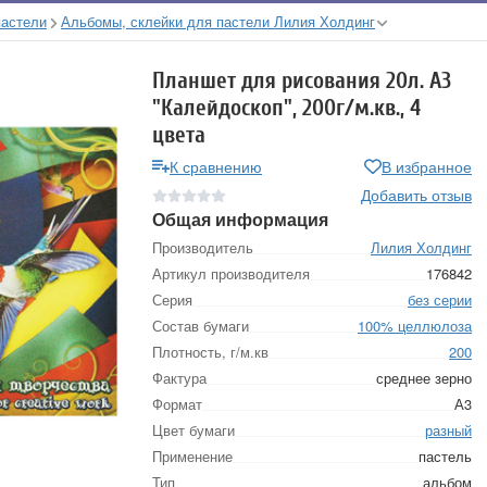
пастели
Альбомы, склейки для пастели Лилия Холдинг
Планшет для рисования 20л. А3
"Калейдоскоп", 200г/м.кв., 4
цвета
К сравнению
В избранное
Добавить отзыв
Общая информация
Производитель
Лилия Холдинг
Артикул производителя
176842
Серия
без серии
Состав бумаги
100% целлюлоза
Плотность, г/м.кв
200
Фактура
среднее зерно
Формат
А3
Цвет бумаги
разный
Применение
пастель
Тип
альбом