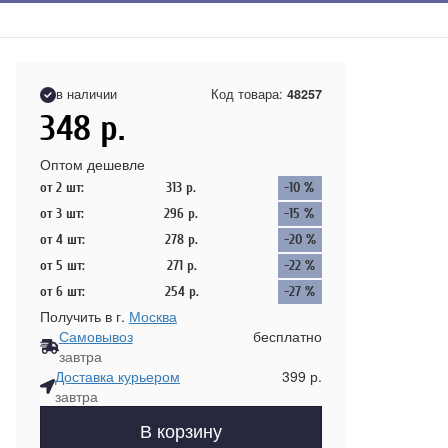
в наличии
Код товара:
48257
348
р.
Оптом дешевле
от 2 шт:
313
р.
-10 %
от 3 шт:
296
р.
-15 %
от 4 шт:
278
р.
-20 %
от 5 шт:
271
р.
-22 %
от 6 шт:
254
р.
-27 %
Получить в г.
Москва
Самовывоз
бесплатно
завтра
Доставка курьером
399 р.
завтра
В корзину