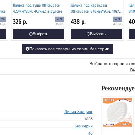
Калька под тушь OfficeSpace,
Калька под карандаш
Кал
апке
420мм*20м, 40г/м2, в рулоне
OfficeSpace, 878мм*20м, 40г/
840
м2, в рулоне
-7 %
-7 %
-7 %
326
р.
438
р.
4
33
р.
350
р.
470
р.
Выбрать
Выбрать
Показать все товары из серии без серии
Выбрано товаров из с
Вы
Рекомендуе
Лилия Холдинг
1325
без серии
40