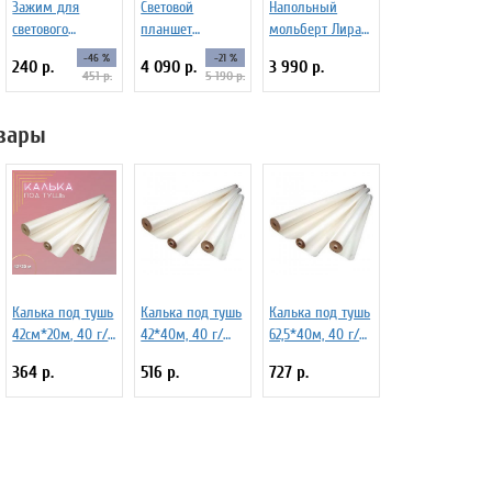
Зажим для
Световой
Напольный
светового
планшет
мольберт Лира
планшета 2
ArtPinOk А3
Dinart МЛС-175-С
-46 %
-21 %
240 р.
4 090 р.
3 990 р.
штуки
"Профи" LED
451 р.
5 190 р.
Light Pad
вары
Калька под тушь
Калька под тушь
Калька под тушь
42см*20м, 40 г/
42*40м, 40 г/
62,5*40м, 40 г/
м.кв.
м.кв.
м.кв.
364 р.
516 р.
727 р.