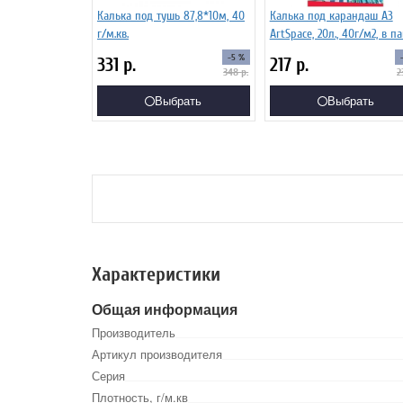
Калька под тушь 87,8*10м, 40
Калька под карандаш А3
г/м.кв.
ArtSpace, 20л., 40г/м2, в п
-5 %
331
р.
217
р.
348
р.
2
Выбрать
Выбрать
Характеристики
Общая информация
Производитель
Артикул производителя
Серия
Плотность, г/м.кв