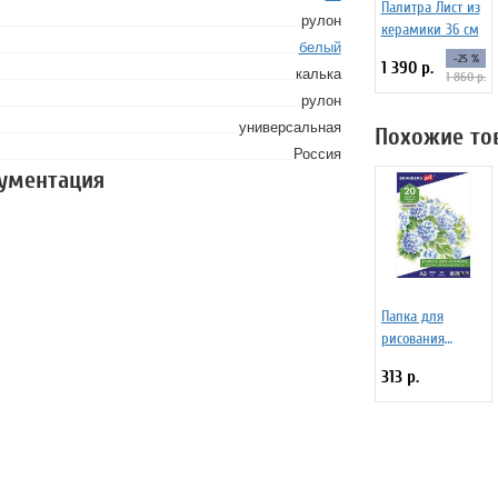
Палитра Лист из
рулон
керамики 36 см
белый
-25 %
1 390 р.
калька
1 860 р.
рулон
универсальная
Похожие то
Россия
кументация
Папка для
рисования
BRAUBERG А3, 20
313 р.
листов, 297х420
мм 129224