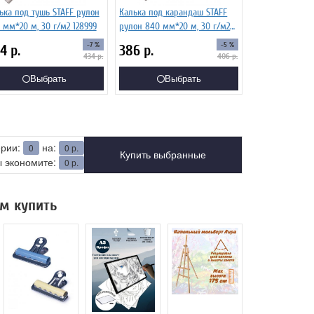
ька под тушь STAFF рулон
Калька под карандаш STAFF
 мм*20 м, 30 г/м2 128999
рулон 840 мм*20 м, 30 г/м2
128996
-7 %
-5 %
04
р.
386
р.
434
р.
406
р.
Выбрать
Выбрать
ерии:
на:
0
0
р.
Купить выбранные
 экономите:
0
р.
м купить