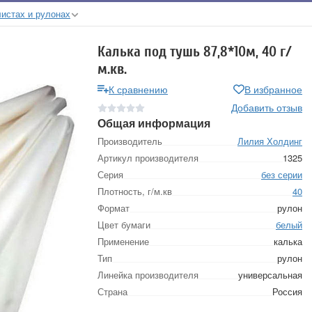
листах и рулонах
Калька под тушь 87,8*10м, 40 г/
м.кв.
К сравнению
В избранное
Добавить отзыв
Общая информация
Производитель
Лилия Холдинг
Артикул производителя
1325
Серия
без серии
Плотность, г/м.кв
40
Формат
рулон
Цвет бумаги
белый
Применение
калька
Тип
рулон
Линейка производителя
универсальная
Страна
Россия