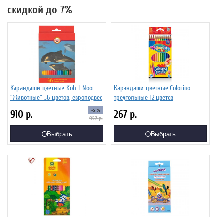
скидкой до 7%
Карандаши цветные Koh-I-Noor
Карандаши цветные Colorino
"Животные" 36 цветов, европодвес
треугольные 12 цветов
-5 %
910
р.
267
р.
957
р.
Выбрать
Выбрать