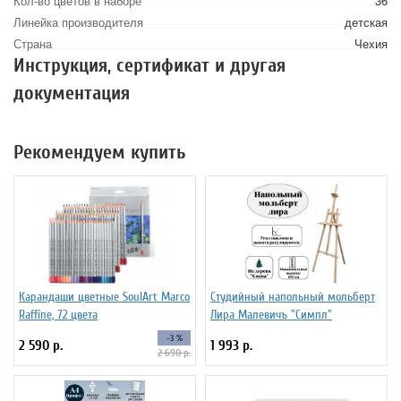
Кол-во цветов в наборе
36
Линейка производителя
детская
Страна
Чехия
Инструкция, сертификат и другая
документация
Рекомендуем купить
Карандаши цветные SoulArt Marco
Студийный напольный мольберт
Raffine, 72 цвета
Лира Малевичъ "Симпл"
-3 %
2 590 р.
1 993 р.
2 690 р.