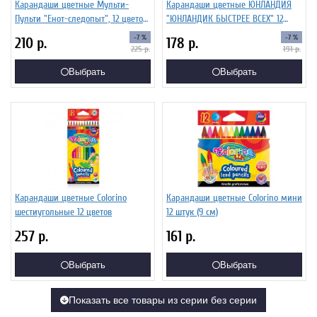
Карандаши цветные Мульти-
Карандаши цветные ЮНЛАНДИЯ
Пульти "Енот-следопыт", 12 цветов,
"ЮНЛАНДИК БЫСТРЕЕ ВСЕХ" 12
трехгранные,рисунок на корпусе,
цветов 181388
-7 %
-7 %
210
р.
178
р.
картон
225
р.
191
р.
Выбрать
Выбрать
Карандаши цветные Colorino
Карандаши цветные Colorino мини
шестиугольные 12 цветов
12 штук (9 см)
257
р.
161
р.
Выбрать
Выбрать
Показать все товары из серии без серии