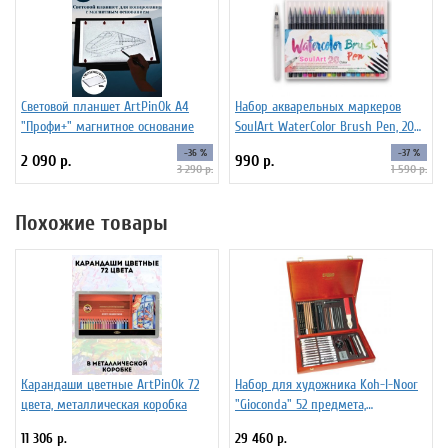
Световой планшет ArtPinOk А4
Набор акварельных маркеров
"Профи+" магнитное основание
SoulArt WaterColor Brush Pen, 20
цветов
-36 %
-37 %
2 090 р.
990 р.
3 290 р.
1 590 р.
Похожие товары
Карандаши цветные ArtPinOk 72
Набор для художника Koh-I-Noor
цвета, металлическая коробка
"Gioconda" 52 предмета,
деревянная коробка
11 306 р.
29 460 р.