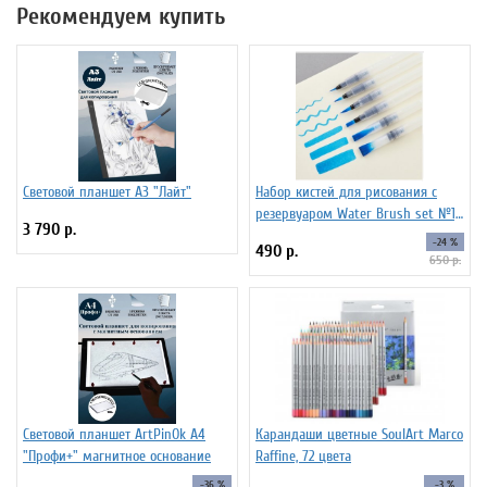
Рекомендуем купить
Световой планшет А3 "Лайт"
Набор кистей для рисования c
резервуаром Water Brush set №1,
3 790 р.
6 штук
-24 %
490 р.
650 р.
Световой планшет ArtPinOk А4
Карандаши цветные SoulArt Marco
"Профи+" магнитное основание
Raffine, 72 цвета
-36 %
-3 %