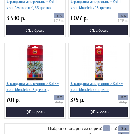
Карандаши акварельные Koh-I-
Карандаши акварельные Koh-I-
Noor "Mondeluz", 36 цветов
Noor Mondeluz 18 цветов
-5 %
-5 %
3 530
р.
1 077
р.
3 715
р.
1 133
р.
Выбрать
Выбрать
Карандаши акварельные Koh-I-
Карандаши акварельные Koh-I-
Noor Mondeluz 12 цветов,
Noor Mondeluz 6 цветов
картонная упаковка
-5 %
-5 %
701
р.
375
р.
737
р.
394
р.
Выбрать
Выбрать
Выбрано товаров из серии:
на:
0
0
р.