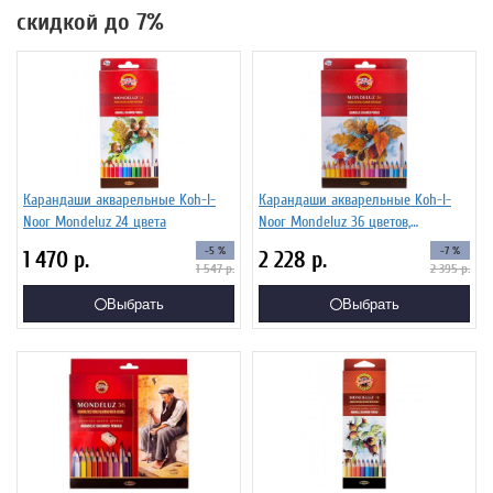
скидкой до 7%
Карандаши акварельные Koh-I-
Карандаши акварельные Koh-I-
Noor Mondeluz 24 цвета
Noor Mondeluz 36 цветов,
картонная упаковка
-5 %
-7 %
1 470
р.
2 228
р.
1 547
р.
2 395
р.
Выбрать
Выбрать