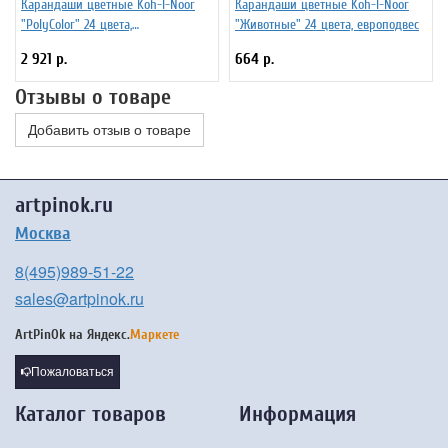
Карандаши цветные Koh-I-Noor
Карандаши цветные Koh-I-Noor
"PolyColor" 24 цвета,
"Животные" 24 цвета, европодвес
металлическая коробка
2 921 р.
664 р.
Отзывы о товаре
Добавить отзыв о товаре
artpinok.ru
Москва
8(495)989-51-22
sales@artpinok.ru
ArtPinOk на
Яндекс.
Маркете
Пожаловаться
Каталог товаров
Информация