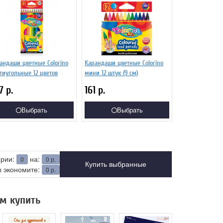
андаши цветные Colorino
Карандаши цветные Colorino
тиугольные 12 цветов
мини 12 штук (9 см)
57
р.
161
р.
Выбрать
Выбрать
ерии:
на:
0
0
р.
Купить выбранные
 экономите:
0
р.
м купить