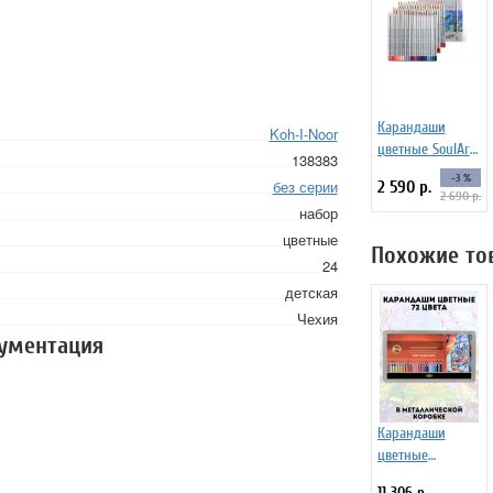
Карандаши
Koh-I-Noor
цветные SoulArt
138383
Marco Raffine, 72
-3 %
без серии
2 590 р.
цвета
2 690 р.
набор
цветные
Похожие то
24
детская
Чехия
кументация
Карандаши
цветные
ArtPinOk 72
11 306 р.