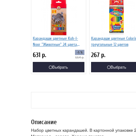
Карандаши цветные Koh-I-
Карандаши цветные Colori
Noor "Животные" 24 цвета,
треугольные 12 цветов
европодвес
-5 %
631
р.
267
р.
664
р.
Выбрать
Выбрать
Описание
Набор цветных карандашей. В картонной упаковке 2