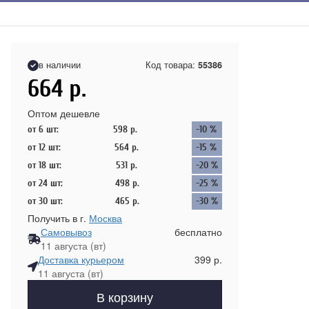
в наличии
Код товара:
55386
664
р.
Оптом дешевле
от 6 шт:
598
р.
-10 %
от 12 шт:
564
р.
-15 %
от 18 шт:
531
р.
-20 %
от 24 шт:
498
р.
-25 %
от 30 шт:
465
р.
-30 %
Получить в г.
Москва
Самовывоз
бесплатно
11 августа (вт)
Доставка курьером
399 р.
11 августа (вт)
В корзину