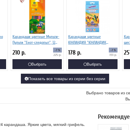
no
Карандаши цветные Мульти-
Карандаши цветные
Кар
Пульти "Енот-следопыт", 12
ЮНЛАНДИЯ "ЮНЛАНДИК
шес
цветов, трехгранные,рисунок
БЫСТРЕЕ ВСЕХ" 12 цветов
-7 %
-7 %
210
р.
178
р.
2
на корпусе, картон
181388
225
р.
191
р.
Выбрать
Выбрать
Показать все товары из серии без серии
Выбрано товаров из с
Вы
Рекомендуе
4 карандаша. Яркие цвета, мягкий грифель.