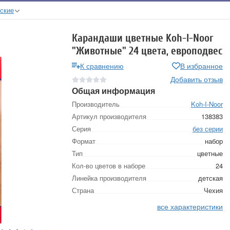
ские
Карандаши цветные Koh-I-Noor
"Животные" 24 цвета, европодвес
К сравнению
В избранное
Добавить отзыв
Общая информация
Производитель
Koh-I-Noor
Артикул производителя
138383
Серия
без серии
Формат
набор
Тип
цветные
Кол-во цветов в наборе
24
Линейка производителя
детская
Страна
Чехия
все характеристики