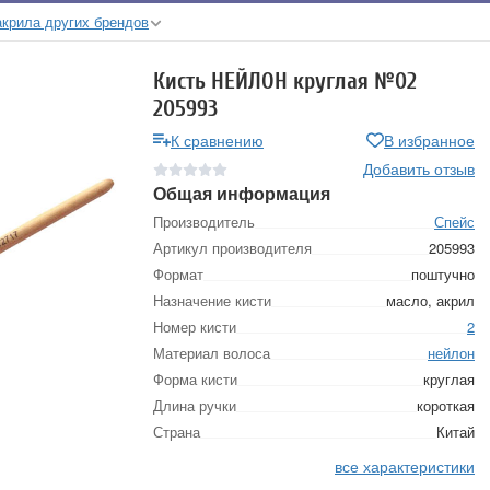
акрила других брендов
Кисть НЕЙЛОН круглая №02
205993
К сравнению
В избранное
Добавить отзыв
Общая информация
Производитель
Спейс
Артикул производителя
205993
Формат
поштучно
Назначение кисти
масло, акрил
Номер кисти
2
Материал волоса
нейлон
Форма кисти
круглая
Длина ручки
короткая
Страна
Китай
все характеристики