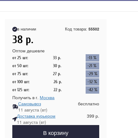
в наличии
Код товара:
55502
38
р.
Оптом дешевле
от 25 шт:
33
р.
-13 %
от 50 шт:
30
р.
-21 %
от 75 шт:
27
р.
-29 %
от 100 шт:
26
р.
-32 %
от 125 шт:
22
р.
-42 %
Получить в г.
Москва
Самовывоз
бесплатно
11 августа (вт)
Доставка курьером
399 р.
11 августа (вт)
В корзину