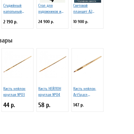
Студийный
Стол для
Световой
напольный
художников и
планшет А2
мольберт Лира
дизайнеров
"Профи"
2 190 р.
24 900 р.
10 900 р.
Малевичъ
SoulArt, металл/
"Симпл"
стекло 110 х 60
см
вары
Кисть нейлон
Кисть НЕЙЛОН
Кисть нейлон,
круглая №03
круглая №04
ArtSpace,
круглая №10
44 р.
58 р.
147 р.