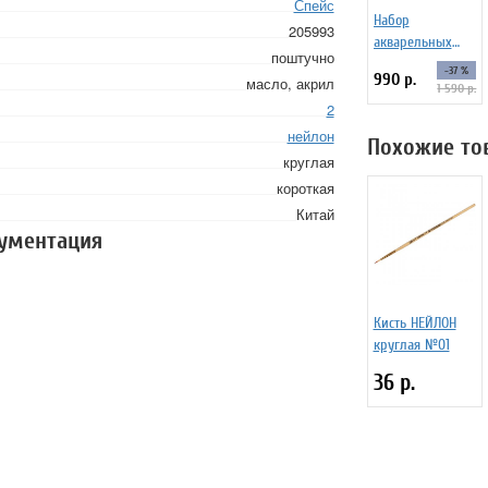
Спейс
Набор
205993
акварельных
поштучно
маркеров
-37 %
990 р.
масло, акрил
SoulArt
1 590 р.
WaterColor Brush
2
Pen, 20 цветов
нейлон
Похожие то
круглая
короткая
Китай
кументация
Кисть НЕЙЛОН
круглая №01
36 р.