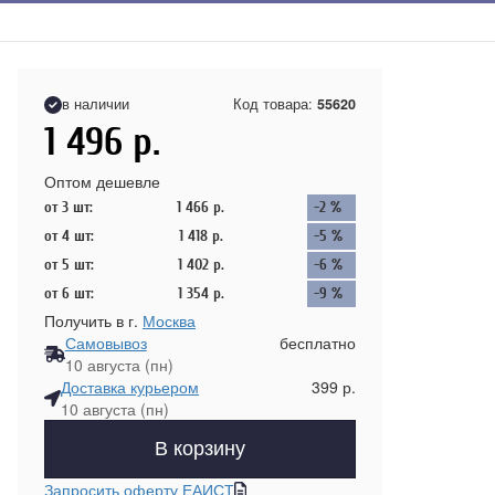
в наличии
Код товара:
55620
1 496
р.
Оптом дешевле
от 3 шт:
1 466
р.
-2 %
от 4 шт:
1 418
р.
-5 %
от 5 шт:
1 402
р.
-6 %
от 6 шт:
1 354
р.
-9 %
Получить в г.
Москва
Самовывоз
бесплатно
10 августа (пн)
Доставка курьером
399 р.
10 августа (пн)
В корзину
Запросить оферту ЕАИСТ