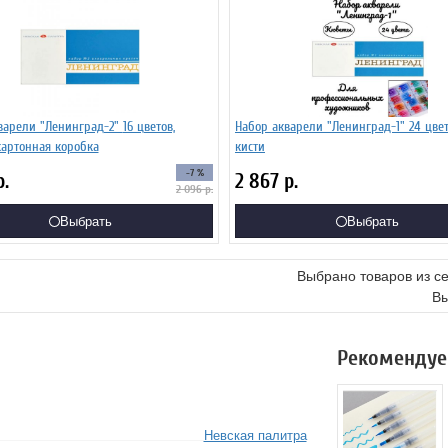
ели "Ленинград-2" 16 цветов,
Набор акварели "Ленинград-1" 24 цвета, без
картонная коробка
кисти
-7 %
р.
2 867
р.
2 096
р.
Выбрать
Выбрать
Выбрано товаров из с
Вы
Рекомендуе
Невская палитра