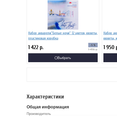
Набор акварели"Белые ночи" 12 цветов, кюветы,
Набор аквар
пластиковая коробка
кюветы, 
-5 %
1 422
р.
1 950
1 496
р.
Выбрать
Характеристики
Общая информация
Производитель