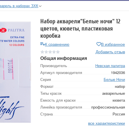
варель в наборах ЗХК
Набор акварели"Белые ночи" 12
цветов, кюветы, пластиковая
коробка
К сравнению
В избранное
Добавить отзыв
Общая информация
Производитель
Невская палитра
Артикул производителя
1942036
Серия
Белые Ночи
Формат
набор
Типы красок
акварельные
Емкость для краски
кювета
Линейка производителя
профессиональная
Страна
Россия
все характеристики