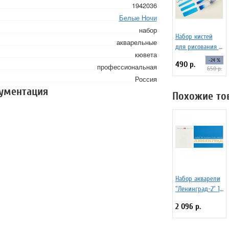
1942036
Белые Ночи
набор
Набор кистей
акварельные
для рисования c
кювета
резервуаром
-24 %
490 р.
профессиональная
Water Brush set
650 р.
№1, 6 штук
Россия
кументация
Похожие то
Набор акварели
"Ленинград-2" 16
цветов, кюветы,
2 096 р.
картонная
коробка