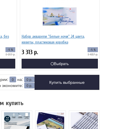
Набор акварели "Белые ночи" 24 цвета,
кюветы, пластиковая коробка
-5 %
-5 %
3 313
р.
3 017
р.
3 487
р.
Выбрать
ерии:
на:
0
0
р.
Купить выбранные
 экономите:
0
р.
м купить