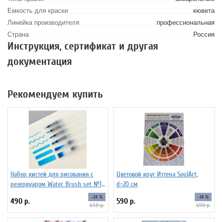
Емкость для краски
кювета
Линейка производителя
профессиональная
Страна
Россия
Инструкция, сертификат и другая
документация
Рекомендуем купить
Набор кистей для рисования c
Цветовой круг Иттена SoulArt,
резервуаром Water Brush set №1,
d=20 см
6 штук
-24 %
-14 %
490 р.
590 р.
650 р.
690 р.