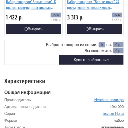
Набор акварели"Белые ночи" 12
Набор акварели "Белые ночи" 24
цветов, кюветы, пластиковая
цвета, кюветы, пластиковая
коробка
коробка
-5 %
-5 %
1 422
р.
3 313
р.
1 496
р.
3 487
р.
Выбрать
Выбрать
Выбрано товаров из серии:
на:
0
0
р.
Вы экономите:
0
р.
Купить выбранные
Характеристики
Общая информация
Производитель
Невская палитра
Артикул производителя
1941020
Серия
Белые Ночи
Формат
набор
Типы красок
акварельные