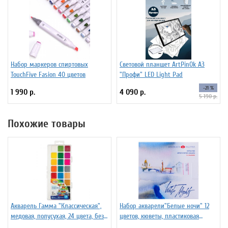
Набор маркеров спиртовых
Световой планшет ArtPinOk А3
TouchFive Fasion 40 цветов
"Профи" LED Light Pad
-21 %
1 990 р.
4 090 р.
5 190 р.
Похожие товары
Акварель Гамма "Классическая",
Набор акварели"Белые ночи" 12
медовая, полусухая, 24 цвета, без
цветов, кюветы, пластиковая
кисти
коробка