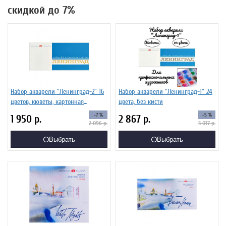
скидкой до 7%
Набор акварели "Ленинград-2" 16
Набор акварели "Ленинград-1" 24
цветов, кюветы, картонная
цвета, без кисти
коробка
-7 %
-5 %
1 950
р.
2 867
р.
2 096
р.
3 017
р.
Выбрать
Выбрать