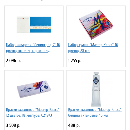
Набор акварели "Ленинград-2" 16
Набор гуаши "Мастер Класс" 16
цветов, кюветы, картонная
цветов, 20 мл
коробка
2 096 р.
1 255 р.
Краски масляные "Мастер Класс"
Краски масляные "Мастер Класс"
12 цветов, 18 мл/туба, 024973
белила титановые 46 мл
3 508 р.
488 р.