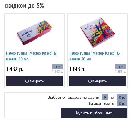
скидкой до 5%
Набор гуаши "Мастер Класс" 12
Набор гуаши "Мастер Класс" 16
цветов, 40 мл
цветов, 20 мл
-5 %
-5 %
1 432
р.
1 193
р.
1 507
р.
1 255
р.
Выбрать
Выбрать
Выбрано товаров из серии:
на:
0
0
р.
Вы экономите:
0
р.
Купить выбранные