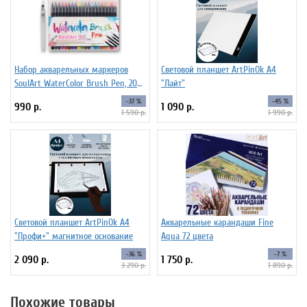
Набор акварельных маркеров
Световой планшет ArtPinOk А4
SoulArt WaterColor Brush Pen, 20
"Лайт"
цветов
-37 %
-45 %
990 р.
1 090 р.
1 590 р.
1 990 р.
Световой планшет ArtPinOk А4
Акварельные карандаши Fine
"Профи+" магнитное основание
Aqua 72 цвета
-36 %
-7 %
2 090 р.
1 750 р.
3 290 р.
1 890 р.
Похожие товары