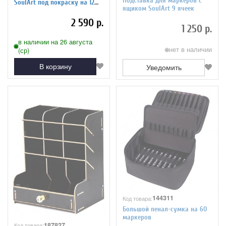
Подставка для маркеров с
SoulArt под покраску на 12
ящиком SoulArt 9 ячеек
ячеек
2 590 р.
1 250 р.
в наличии на 26 августа
нет в наличии
(ср)
В корзину
Уведомить
144311
Код товара:
Большой пенал-сумка на 60
маркеров
187827
Код товара: