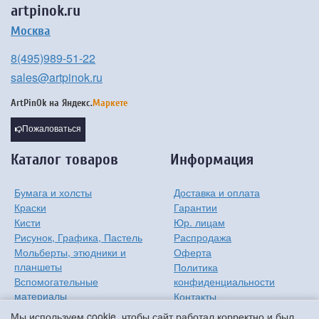
artpinok.ru
Москва
8(495)989-51-22
sales@artpinok.ru
ArtPinOk на
Яндекс.
Маркете
Пожаловаться
Каталог товаров
Информация
Бумага и холсты
Доставка и оплата
Краски
Гарантии
Кисти
Юр. лицам
Рисунок, Графика, Пастель
Распродажа
Мольберты, этюдники и
Оферта
планшеты
Политика
Вспомогательные
конфиденциальности
материалы
Контакты
Хобби
О компании
Мы используем cookie, чтобы сайт работал корректно и был