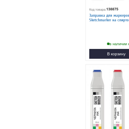
138875
Код товара:
Заправка для маркеро
Sketchmarker на спиртовой
основе NG1 Нейтральны
в наличии 
В корзину