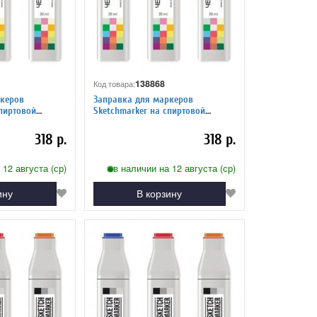
138868
Код товара:
керов
Заправка для маркеров
Sketchmarker на спиртовой
еленый 8
основе GG3 Серо зеленый 3
318 р.
318 р.
 12 августа (ср)
в наличии на 12 августа (ср)
ину
В корзину