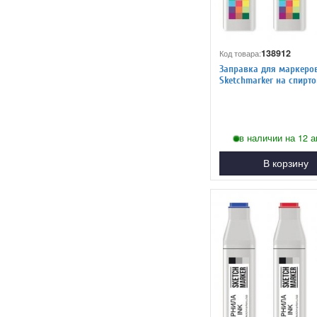
138912
Код товара:
Заправка для маркеро
Sketchmarker на спиртовой
основе FL2 Флуоресцен
оранжевый
в наличии на 12 а
В корзину