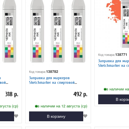
138771
Код товара:
Заправка для мар
Sketchmarker на спиртовой
основе R112 Манд
138782
Код товара:
в
Заправка для маркеров
Sketchmarker на спиртовой
основе V24 Сиреневый
в наличии на
318 р.
492 р.
В корз
вгуста (ср)
в наличии на 12 августа (ср)
В корзину