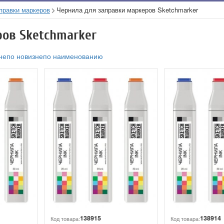
правки маркеров
Чернила для заправки маркеров Sketchmarker
ров Sketchmarker
не
по новизне
по наименованию
138915
138914
Код товара:
Код товара: