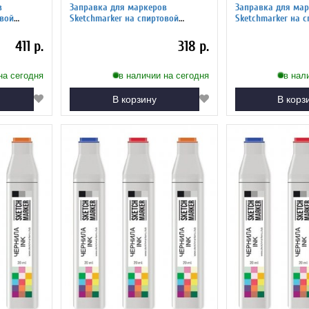
в
Заправка для маркеров
Заправка для мар
Sketchmarker на спиртовой
Sketchmarker на спиртовой
й серый 7
основе FL5 Флуоресцентный
основе FL4 Флуор
синий
зеленый
411 р.
318 р.
на сегодня
в наличии на сегодня
в нал
В корзину
В корз