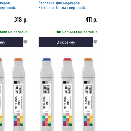
керов
Заправка для маркеров
Sketchmarker на спиртовой
есцентный
основе SG9 Простой серый 9
318 р.
411 р.
ичии на сегодня
в наличии на сегодня
ину
В корзину