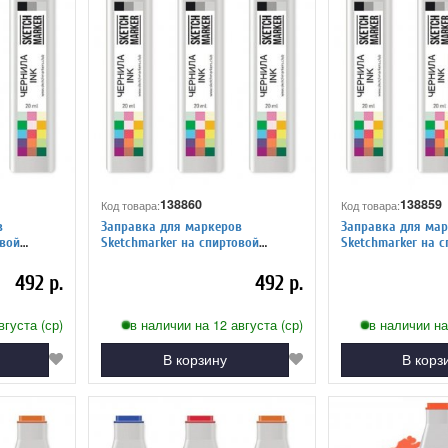
138860
138859
Код товара:
Код товара:
в
Заправка для маркеров
Заправка для мар
Sketchmarker на спиртовой
Sketchmarker на спиртовой
 серый 5
основе CG4 Прохладный серый 4
основе CG3 Прохл
492 р.
492 р.
вгуста (ср)
в наличии на 12 августа (ср)
в наличии на
В корзину
В корз