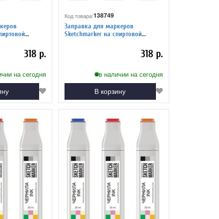
138749
Код товара:
керов
Заправка для маркеров
Sketchmarker на спиртовой
ский красный
основе R60 Темно-бордовый
318 р.
318 р.
ичии на сегодня
в наличии на сегодня
ину
В корзину