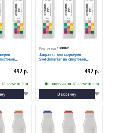
138862
Код товара:
керов
Заправка для маркеров
Sketchmarker на спиртовой
адный серый 7
основе CG6 Прохладный серый 6
492 р.
492 р.
 12 августа (ср)
в наличии на 12 августа (ср)
ину
В корзину