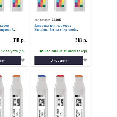
138895
Код товара:
керов
Заправка для маркеров
Sketchmarker на спиртовой
ованный серый
основе TG3 Тонированный серый 3
318 р.
318 р.
 12 августа (ср)
в наличии на 12 августа (ср)
ину
В корзину