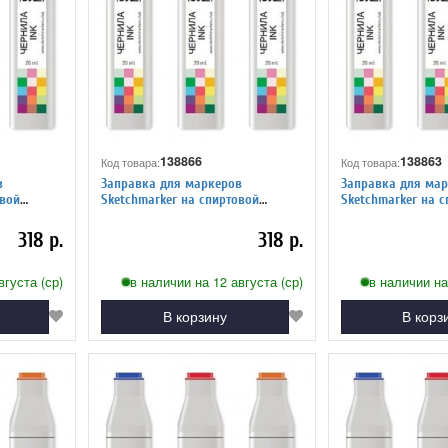
138866
138863
Код товара:
Код товара:
в
Заправка для маркеров
Заправка для мар
Sketchmarker на спиртовой
Sketchmarker на спиртовой
й 2
основе GG1 Серо зеленый 1
основе CG7 Прохл
318 р.
318 р.
вгуста (ср)
в наличии на 12 августа (ср)
в наличии на
В корзину
В корз