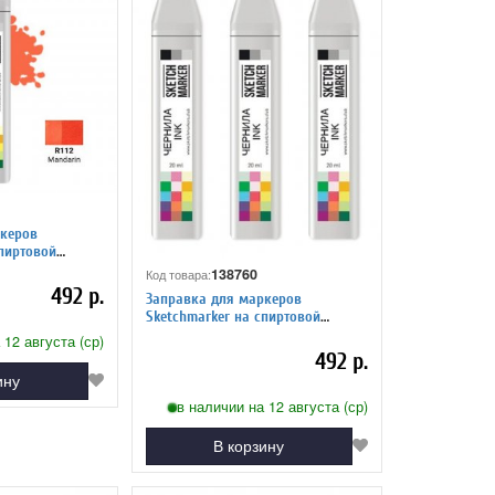
керов
ариновый
138760
Код товара:
492 р.
Заправка для маркеров
Sketchmarker на спиртовой
основе R84 Кружева
 12 августа (ср)
492 р.
ину
в наличии на 12 августа (ср)
В корзину