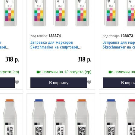
138874
138873
Код товара:
Код товара:
в
Заправка для маркеров
Заправка для мар
Sketchmarker на спиртовой
Sketchmarker на спиртовой
ый серый 2
основе GG9 Серо зеленый 9
основе GG8 Серо з
318 р.
318 р.
вгуста (ср)
в наличии на 12 августа (ср)
в наличии на
В корзину
В корз