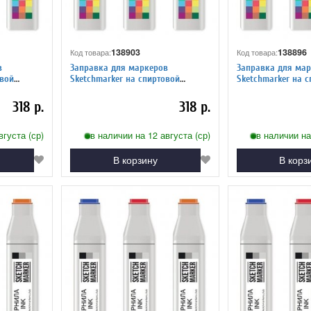
138903
138896
Код товара:
Код товара:
в
Заправка для маркеров
Заправка для мар
Sketchmarker на спиртовой
Sketchmarker на спиртовой
тный
основе WG2 Теплый серый 2
основе TG4 Тонир
4
318 р.
318 р.
вгуста (ср)
в наличии на 12 августа (ср)
в наличии на
В корзину
В корз