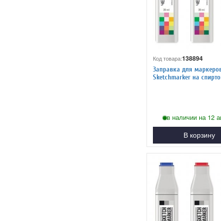
138894
Код товара:
Заправка для маркеро
Sketchmarker на спиртовой
основе TG2 Тонированн
в наличии на 12 а
В корзину