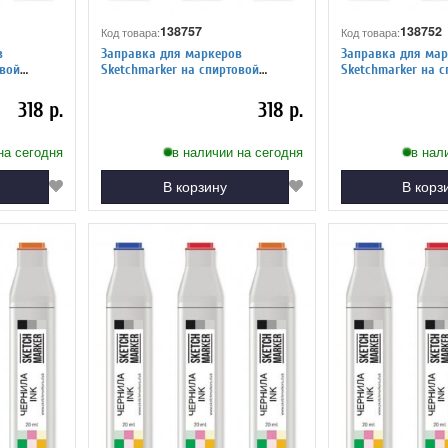
138757
138752
Код товара:
Код товара:
в
Заправка для маркеров
Заправка для мар
Sketchmarker на спиртовой
Sketchmarker на спиртовой
й серый 1
основе R75 Мел
основе R63 Индий
318 р.
318 р.
на сегодня
в наличии на сегодня
в нал
В корзину
В корз