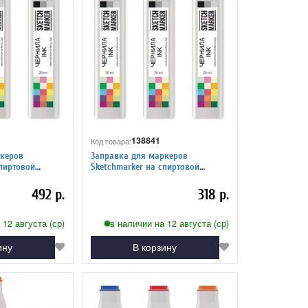
138841
Код товара:
керов
Заправка для маркеров
Sketchmarker на спиртовой
адный серый 3
основе Y82 Тусклая сепия
492 р.
318 р.
 12 августа (ср)
в наличии на 12 августа (ср)
ину
В корзину