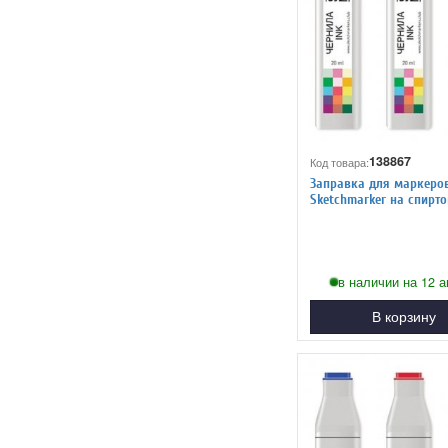
138867
Код товара:
Заправка для маркеро
Sketchmarker на спиртовой
основе GG2 Серо зелены
в наличии на 12 а
В корзину