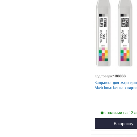
138838
Код товара:
Заправка для маркеро
Sketchmarker на спиртовой
основе Y74 Кукуруза
в наличии на 12 а
В корзину