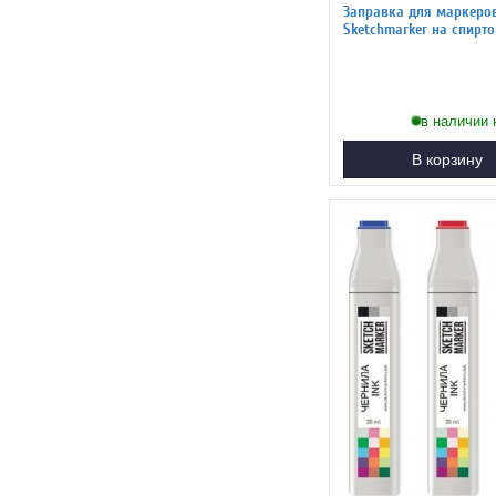
Заправка для маркеро
Sketchmarker на спиртовой
основе NG7 Нейтральны
в наличии 
В корзину