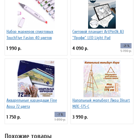
Набор маркеров спиртовых
Световой планшет ArtPinOk А3
TouchFive Fasion 40 цветов
"Профи" LED Light Pad
-21 %
1 990 р.
4 090 р.
5 190 р.
Акварельные карандаши Fine
Напольный мольберт Лира Dinart
Aqua 72 цвета
МЛС-175-С
-7 %
1 750 р.
3 990 р.
1 890 р.
Похожие товары