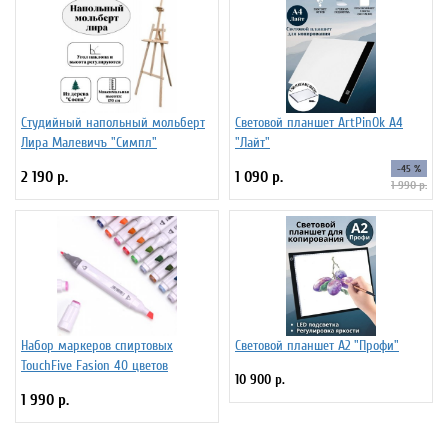
Студийный напольный мольберт
Световой планшет ArtPinOk А4
Лира Малевичъ "Симпл"
"Лайт"
-45 %
2 190 р.
1 090 р.
1 990 р.
Набор маркеров спиртовых
Световой планшет А2 "Профи"
TouchFive Fasion 40 цветов
10 900 р.
1 990 р.