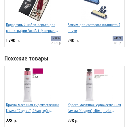
Подарочный набор перьев для
Зажим для светового планшета 2
каллиграфии SoulArt (6 перьев,
штуки
красный)
-18 %
-46 %
1 790 р.
240 р.
2 190 р.
451 р.
Похожие товары
Краска масляная художественная
Краска масляная художественная
Гамма "Студия", 46мл, туба,
Гамма "Студия", 46мл, туба,
розовая
неаполитанская красная (имит)
228 р.
228 р.