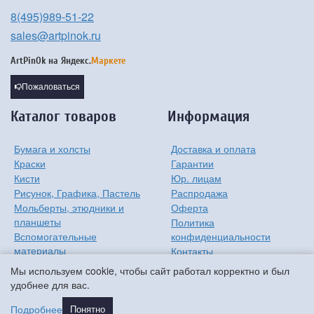
8(495)989-51-22
sales@artpinok.ru
ArtPinOk на
Яндекс.
Маркете
Пожаловаться
Каталог товаров
Информация
Бумага и холсты
Доставка и оплата
Краски
Гарантии
Кисти
Юр. лицам
Рисунок, Графика, Пастель
Распродажа
Мольберты, этюдники и
Оферта
планшеты
Политика
Вспомогательные
конфиденциальности
материалы
Контакты
Хобби
О компании
Мы используем cookie, чтобы сайт работал корректно и был
Детям
удобнее для вас.
Мастер-классы
Подробнее
Понятно