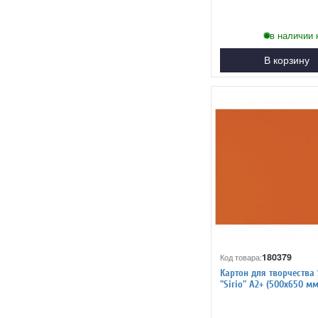
в наличии 
В корзину
180379
Код товара:
Картон для творчества
"Sirio" А2+ (500х650 мм)
оранжевый 7867