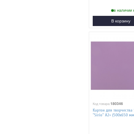
в наличии 
В корзину
180346
Код товара:
Картон для творчества
"Sirio" А2+ (500х650 мм)
фиолетовый 7868