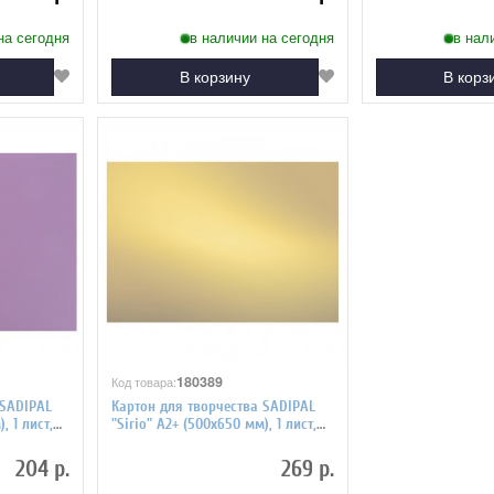
на сегодня
в наличии на сегодня
в нал
В корзину
В корз
180389
Код товара:
 SADIPAL
Картон для творчества SADIPAL
, 1 лист,
"Sirio" А2+ (500х650 мм), 1 лист,
золотая фольга 20261
204 р.
269 р.