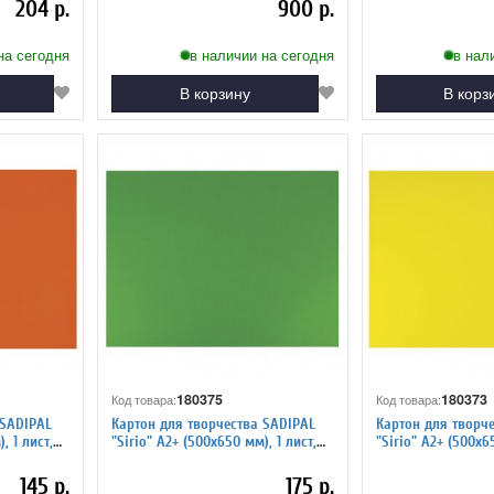
204 р.
900 р.
на сегодня
в наличии на сегодня
в нал
В корзину
В корз
180375
180373
Код товара:
Код товара:
 SADIPAL
Картон для творчества SADIPAL
Картон для творч
, 1 лист,
"Sirio" А2+ (500х650 мм), 1 лист,
"Sirio" А2+ (500х65
зеленый мох 7877
желтый 7886
145 р.
175 р.