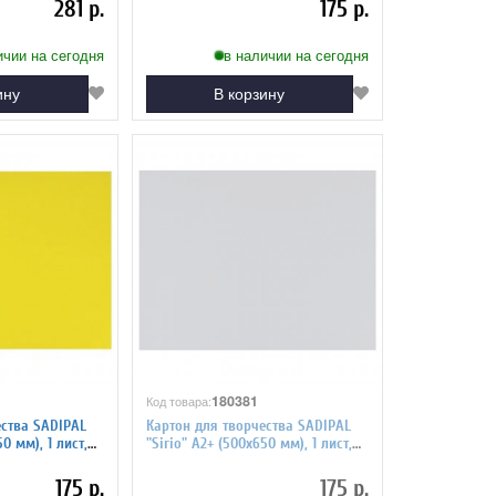
281 р.
175 р.
ичии на сегодня
в наличии на сегодня
ину
В корзину
180381
Код товара:
ества SADIPAL
Картон для творчества SADIPAL
0 мм), 1 лист,
"Sirio" А2+ (500х650 мм), 1 лист,
светло-серый 7870
175 р.
175 р.