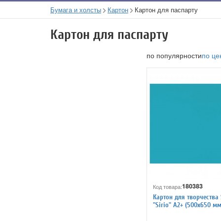
Бумага и холсты
Картон
Картон для паспарту
Картон для паспарту
по популярности
по це
180383
Код товара:
Картон для творчества
"Sirio" А2+ (500х650 мм)
голубой 7872