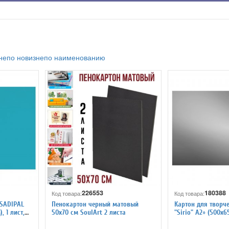
не
по новизне
по наименованию
226553
180388
Код товара:
Код товара:
 SADIPAL
Пенокартон черный матовый
Картон для творч
, 1 лист,
50х70 см SoulArt 2 листа
"Sirio" А2+ (500х65
серебряная фольг