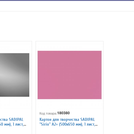
180380
Код товара:
ества SADIPAL
Картон для творчества SADIPAL
0 мм), 1 лист,
"Sirio" А2+ (500х650 мм), 1 лист,
а 20259
розовый 7859