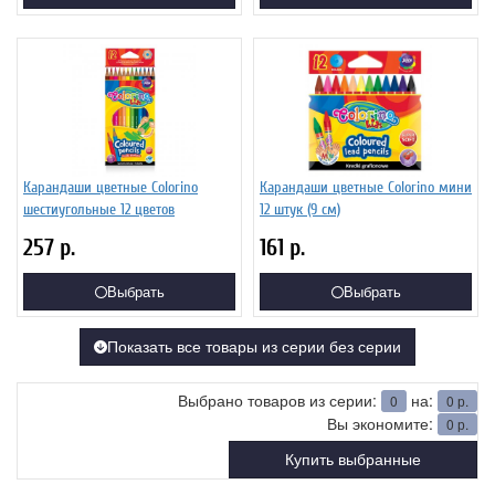
Карандаши цветные Colorino
Карандаши цветные Colorino мини
шестиугольные 12 цветов
12 штук (9 см)
257
р.
161
р.
Выбрать
Выбрать
Показать все товары из серии без серии
Выбрано товаров из серии:
на:
0
0
р.
Вы экономите:
0
р.
Купить выбранные