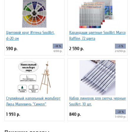
Цветовой круг Иттена SoulArt,
Карандаши цветные SoulArt Marco
d=20 см
Raffine, 72 цвета
-14 %
-3 %
590 р.
2 590 р.
690 р.
2 690 р.
Студийный напольный мольберт
Набор линеров для скетча, черные
Лира Малевичъ "Симпл"
SoulArt, 10 шт.
-22 %
1 993 р.
840 р.
1 090 р.