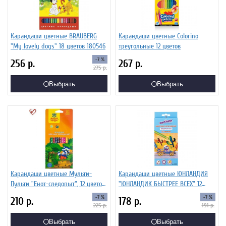
Карандаши цветные BRAUBERG
Карандаши цветные Colorino
"My lovely dogs" 18 цветов 180546
треугольные 12 цветов
-7 %
256
р.
267
р.
275
р.
Выбрать
Выбрать
Карандаши цветные Мульти-
Карандаши цветные ЮНЛАНДИЯ
Пульти "Енот-следопыт", 12 цветов,
"ЮНЛАНДИК БЫСТРЕЕ ВСЕХ" 12
трехгранные,рисунок на корпусе,
цветов 181388
-7 %
-7 %
210
р.
178
р.
картон
225
р.
191
р.
Выбрать
Выбрать