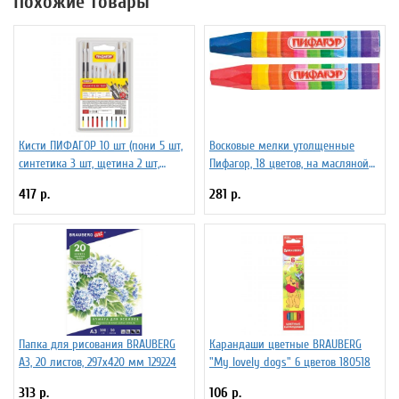
Похожие товары
Кисти ПИФАГОР 10 шт (пони 5 шт,
Восковые мелки утолщенные
синтетика 3 шт, щетина 2 шт,
Пифагор, 18 цветов, на масляной
круглые, плоские) 200505
основе
417 р.
281 р.
Папка для рисования BRAUBERG
Карандаши цветные BRAUBERG
А3, 20 листов, 297х420 мм 129224
"My lovely dogs" 6 цветов 180518
313 р.
106 р.