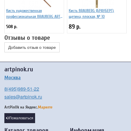
Кисть художественная
Кисть BRAUBERG (БРАУБЕРГ),
профессиональная BRAUBERG ART
щетина, плоская, № 10
"CLASSIC" щетина № 20 200722
89 р.
508 р.
Отзывы о товаре
Добавить отзыв о товаре
artpinok.ru
Москва
8(495)989-51-22
sales@artpinok.ru
ArtPinOk на
Яндекс.
Маркете
Пожаловаться
Каталог товаров
Информация