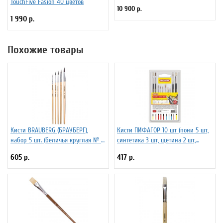
TouchFive Fasion 40 цветов
10 900 р.
1 990 р.
Похожие товары
Кисти BRAUBERG (БРАУБЕРГ),
Кисти ПИФАГОР 10 шт (пони 5 шт,
набор 5 шт. (беличья круглая № 1,
синтетика 3 шт, щетина 2 шт,
2, 3, 4, 5), блистер
круглые, плоские) 200505
605 р.
417 р.