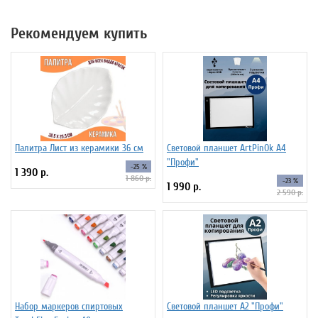
Рекомендуем купить
Палитра Лист из керамики 36 см
Световой планшет ArtPinOk А4
"Профи"
-25 %
1 390 р.
1 860 р.
-23 %
1 990 р.
2 590 р.
Набор маркеров спиртовых
Световой планшет А2 "Профи"