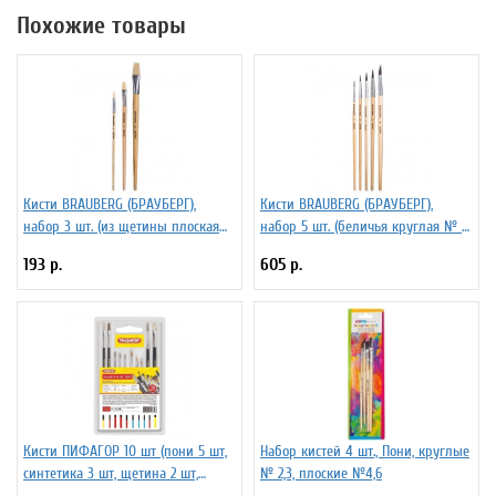
Похожие товары
Кисти BRAUBERG (БРАУБЕРГ),
Кисти BRAUBERG (БРАУБЕРГ),
набор 3 шт. (из щетины плоская
набор 5 шт. (беличья круглая № 1,
№ 4, 8, 14), блистер
2, 3, 4, 5), блистер
193 р.
605 р.
Кисти ПИФАГОР 10 шт (пони 5 шт,
Набор кистей 4 шт., Пони, круглые
синтетика 3 шт, щетина 2 шт,
№ 2,3, плоские №4,6
круглые, плоские) 200505