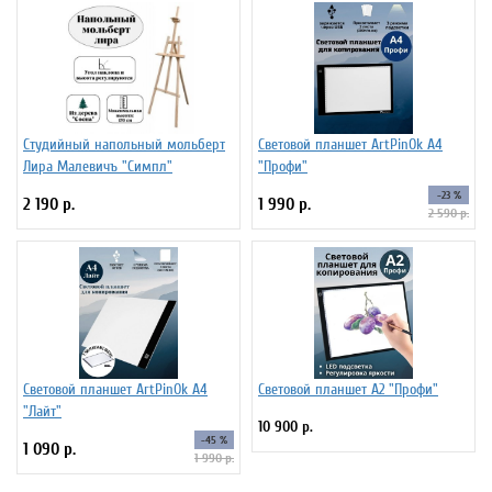
Студийный напольный мольберт
Световой планшет ArtPinOk А4
Лира Малевичъ "Симпл"
"Профи"
-23 %
2 190 р.
1 990 р.
2 590 р.
Световой планшет ArtPinOk А4
Световой планшет А2 "Профи"
"Лайт"
10 900 р.
-45 %
1 090 р.
1 990 р.