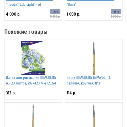
"Профи" LED Light Pad
"Лайт"
-21 %
-45 %
4 090 р.
1 090 р.
5 190 р.
1 990 р.
Похожие товары
Папка для рисования BRAUBERG
Кисть BRAUBERG (БРАУБЕРГ),
А3, 20 листов, 297х420 мм 129224
беличья, круглая, №3
313 р.
114 р.