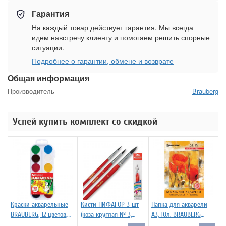
Гарантия
На каждый товар действует гарантия. Мы всегда
идем навстречу клиенту и помогаем решить спорные
ситуации.
Подробнее о гарантии, обмене и возврате
Общая информация
Производитель
Brauberg
Успей купить комплект со скидкой
Краски акварельные
Кисти ПИФАГОР 3 шт
Папка для акварели
BRAUBERG, 12 цветов,
(коза круглая № 3,
А3, 10л. BRAUBERG
медовые, пластиковая
пони круглая № 4,
бумага ГОЗНАК "Холст"