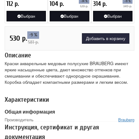
-14 %
-11 %
112
р.
104
р.
314
р.
коробка, без кисти
пушно-меховая
200 г/м.кв.
120
р.
349
р.
круглая № 6) 200228
Выбран
Выбран
Выбран
-9 %
530
р.
Добавить в корзину
581
р.
Описание
Краски акварельные медовые полусухие BRAUBERG имеют
яркие насыщенные цвета, дают множество оттенков при
смешивании и обеспечивают однородное окрашивание.
Коробка обладает компактными размерами и легким весом.
Характеристики
Общая информация
Производитель
Brauberg
Инструкция, сертификат и другая
документация