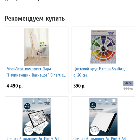
Рекомендуем купить
Мольберт-комплект Лира
Цветовой круг Иттена SoulArt,
"Начинающий Васнецов" Dinart с
d=20 см
планшетом 50х70 см и
-14 %
4 490 р.
590 р.
стаканчиками
690 р.
Световой планшет ArtPinOk А3
Световой планшет ArtPinOk А4