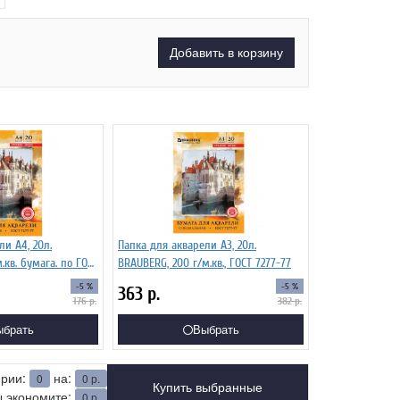
Добавить в корзину
ли А4, 20л.
Папка для акварели А3, 20л.
BRAUBERG, 200 г/м.кв., ГОСТ 7277-77
-5 %
-5 %
363
р.
176
р.
382
р.
ыбрать
Выбрать
ерии:
на:
0
0
р.
Купить выбранные
 экономите:
0
р.