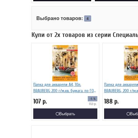
Выбрано товаров:
4
Купи от 2х товаров из серии Специал
Папка для акварели А4, 10л.
Папка для акварели 
BRAUBERG 200 г/м.кв. бумага. по ГОСТ
BRAUBERG, 200 г/м.к
7277-77
ГОСТ 7277-77
-5 %
107
р.
188
р.
112
р.
Выбрать
Выб