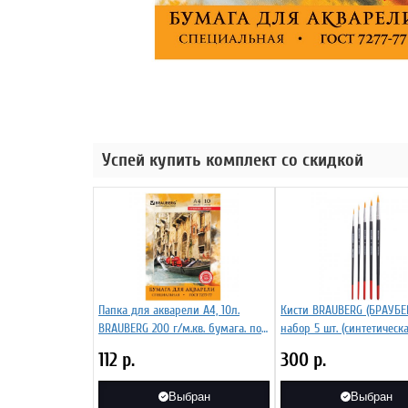
Успей купить комплект со скидкой
Папка для акварели А4, 10л.
Кисти BRAUBERG (БРАУБЕР
BRAUBERG 200 г/м.кв. бумага. по
набор 5 шт. (синтетическ
ГОСТ 7277-77
круглая № 1, 2, 3, 4, 5), б
112
р.
300
р.
Выбран
Выбран