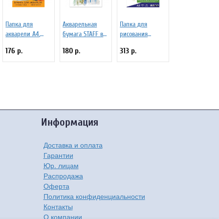
Папка для
Акварельная
Папка для
акварели А4,
бумага STAFF в
рисования
20л. BRAUBERG
папке А4
BRAUBERG А3, 20
176 р.
180 р.
313 р.
200 г/м.кв.
210*297мм, 20л.,
листов, 297х420
бумага. по ГОСТ
180 г/м2 по ГОСТ
мм 129224
7277-77
7277-77, 126966
Информация
Доставка и оплата
Гарантии
Юр. лицам
Распродажа
Оферта
Политика конфиденциальности
Контакты
О компании