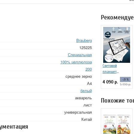
Рекомендуе
Brauberg
125225
Специальная
100% целлюлоза
Световой
200
планшет
среднее зерно
ArtPinOk А3
-21 %
4 090 р.
А4
"Профи" LED
5 190 р.
Light Pad
белый
акварель
Похожие то
лист
универсальная
Китай
кументация