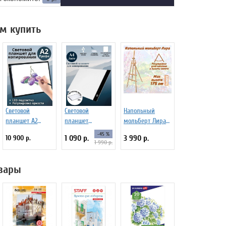
м купить
Световой
Световой
Напольный
планшет А2
планшет
мольберт Лира
"Профи"
ArtPinOk А4
Dinart МЛС-175-С
-45 %
10 900 р.
1 090 р.
3 990 р.
"Лайт"
1 990 р.
вары