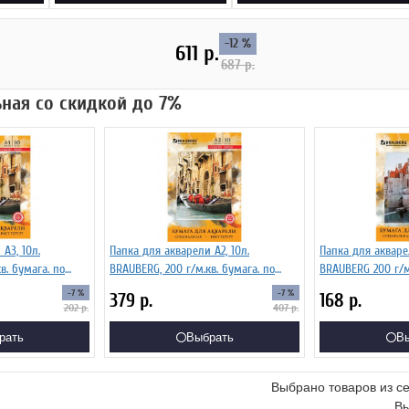
-12 %
611
р.
687
р.
ьная со скидкой до 7%
А3, 10л.
Папка для акварели А2, 10л.
Папка для акваре
в. бумага. по
BRAUBERG, 200 г/м.кв. бумага. по
BRAUBERG 200 г/м.кв. бумага. по ГОСТ
ГОСТ 7277-77
7277-77
-7 %
-7 %
379
р.
168
р.
202
р.
407
р.
рать
Выбрать
В
Выбрано товаров из с
Вы