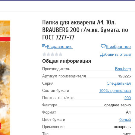
Папка для акварели А4, 10л.
BRAUBERG 200 г/м.кв. бумага. по
ГОСТ 7277-77
К сравнению
В избранное
Добавить отзыв
Общая информация
Производитель
Brauberg
Артикул производителя
125225
Серия
Специальная
Состав бумаги
100% целлюлоза
Плотность, г/м.кв
200
Фактура
среднее зерно
Формат
А4
Цвет бумаги
белый
Применение
акварель
Тип
лист