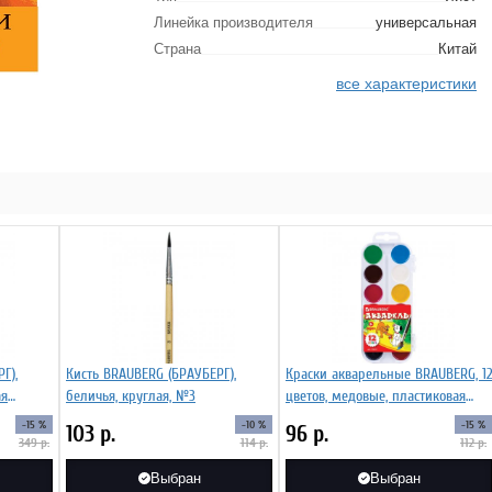
Линейка производителя
универсальная
Страна
Китай
все характеристики
Г),
Кисть BRAUBERG (БРАУБЕРГ),
Краски акварельные BRAUBERG, 12
ая
беличья, круглая, №3
цветов, медовые, пластиковая
листер
коробка, без кисти
-15 %
-10 %
-15 %
103
р.
96
р.
349
р.
114
р.
112
р.
Выбран
Выбран