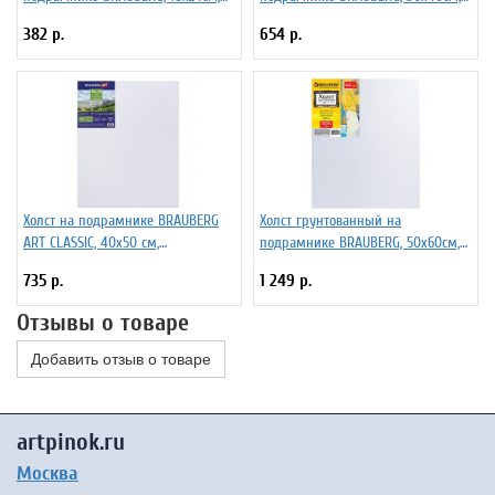
100% хлопок, крупное зерно,
100% лен, среднее зерно, 190639
382 р.
654 р.
190643
Холст на подрамнике BRAUBERG
Холст грунтованный на
ART CLASSIC, 40х50 см,
подрамнике BRAUBERG, 50х60см,
грунтованный 190646
100% лен, среднее зерно, 190641
735 р.
1 249 р.
Отзывы о товаре
Добавить отзыв о товаре
artpinok.ru
Москва