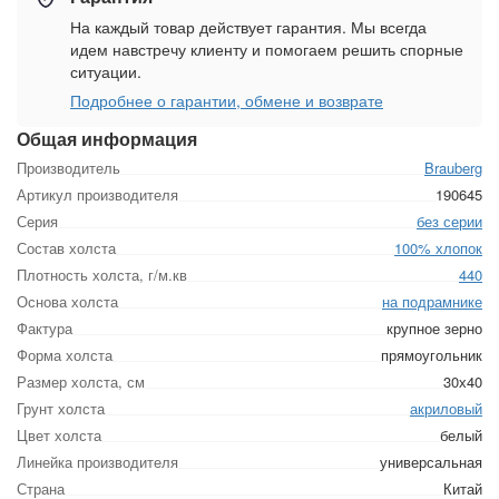
На каждый товар действует гарантия. Мы всегда
идем навстречу клиенту и помогаем решить спорные
ситуации.
Подробнее о гарантии, обмене и возврате
Общая информация
Производитель
Brauberg
Артикул производителя
190645
Серия
без серии
Состав холста
100% хлопок
Плотность холста, г/м.кв
440
Основа холста
на подрамнике
Фактура
крупное зерно
Форма холста
прямоугольник
Размер холста, см
30х40
Грунт холста
акриловый
Цвет холста
белый
Линейка производителя
универсальная
Страна
Китай