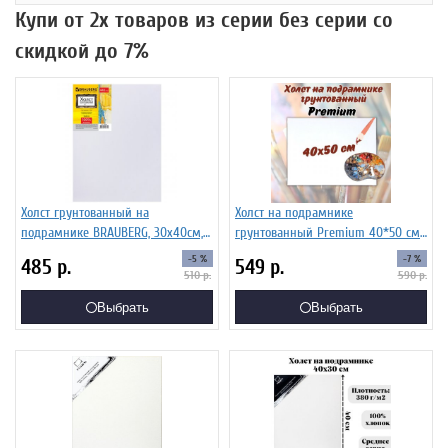
Купи от 2х товаров из серии без серии со
скидкой до 7%
Холст грунтованный на
Холст на подрамнике
подрамнике BRAUBERG, 30х40см,
грунтованный Premium 40*50 см
100% хлопок, крупное зерно,
SoulArt
-5 %
-7 %
485
р.
549
р.
190645
510
р.
590
р.
Выбрать
Выбрать