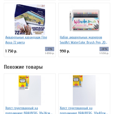
Акварельные карандаши Fine
Набор акварельных маркеров
Aqua 72 цвета
SoulArt WaterColor Brush Pen, 20
цветов
-7 %
-37 %
1 750 р.
990 р.
1 890 р.
1 590 р.
Похожие товары
Холст грунтованный на
Холст грунтованный на
подрамнике BRAUBERG, 18х24см,
подрамнике BRAUBERG, 30х40см,