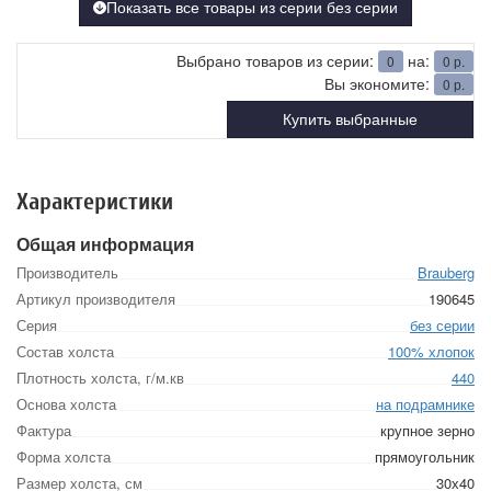
Показать все товары из серии без серии
Выбрано товаров из серии:
на:
0
0
р.
Вы экономите:
0
р.
Купить выбранные
Характеристики
Общая информация
Производитель
Brauberg
Артикул производителя
190645
Серия
без серии
Состав холста
100% хлопок
Плотность холста, г/м.кв
440
Основа холста
на подрамнике
Фактура
крупное зерно
Форма холста
прямоугольник
Размер холста, см
30х40