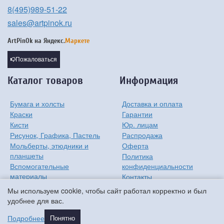
8(495)989-51-22
sales@artpinok.ru
ArtPinOk на
Яндекс.
Маркете
Пожаловаться
Каталог товаров
Информация
Бумага и холсты
Доставка и оплата
Краски
Гарантии
Кисти
Юр. лицам
Рисунок, Графика, Пастель
Распродажа
Мольберты, этюдники и
Оферта
планшеты
Политика
Вспомогательные
конфиденциальности
материалы
Контакты
Хобби
О компании
Мы используем cookie, чтобы сайт работал корректно и был
Детям
удобнее для вас.
Мастер-классы
Подробнее
Понятно