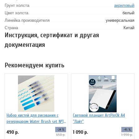
Грунт холста
акриловый
Цвет холста
белый
Линейка производителя
универсальная
Страна
Китай
Инструкция, сертификат и другая
документация
Рекомендуем купить
Набор кистей для рисования c
Световой планшет ArtPinOk А4
резервуаром Water Brush set №1,
"Лайт"
6 штук
-24 %
-45 %
490 р.
1 090 р.
650 р.
1 990 р.