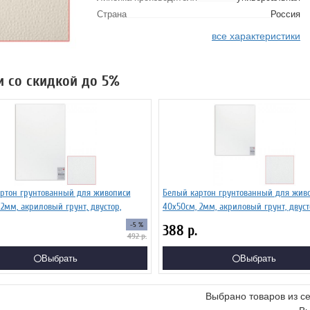
Страна
Россия
все характеристики
и со скидкой до 5%
ртон грунтованный для живописи
Белый картон грунтованный для жив
2мм, акриловый грунт, двустор,
40х50см, 2мм, акриловый грунт, двуст
-5 %
388
р.
492
р.
Выбрать
Выбрать
Выбрано товаров из с