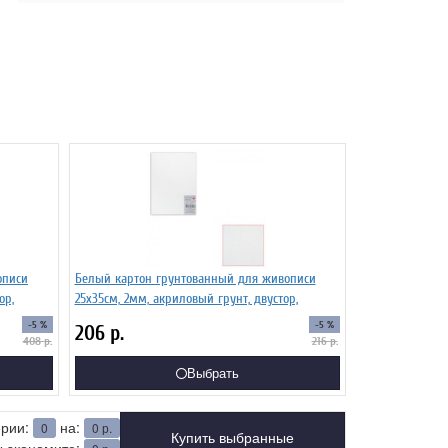
описи
Белый картон грунтованный для живописи
ор,
25х35см, 2мм, акриловый грунт, двустор,
-5 %
-5 %
206
р.
408
р.
216
р.
Выбрать
ерии:
на:
0
0
р.
Купить выбранные