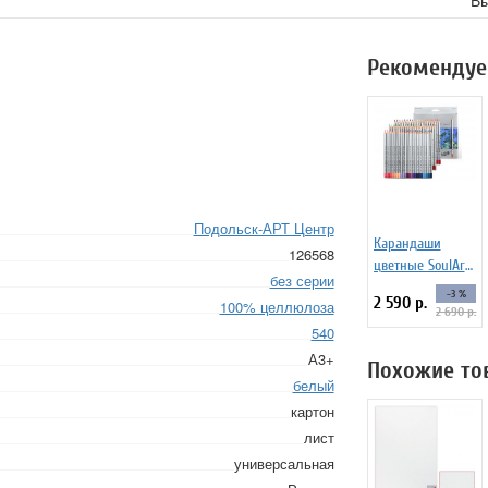
Вы
Рекомендуе
Подольск-АРТ Центр
Карандаши
126568
цветные SoulArt
без серии
Marco Raffine, 72
-3 %
2 590 р.
100% целлюлоза
цвета
2 690 р.
540
А3+
Похожие то
белый
картон
лист
универсальная