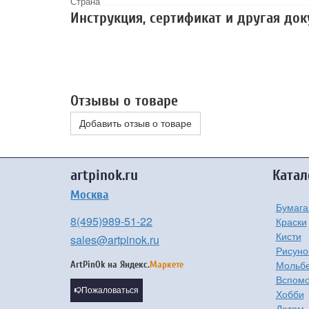
Страна
Инструкция, сертификат и другая до
Отзывы о товаре
Добавить отзыв о товаре
artpinok.ru
Катал
Москва
Бумага
8(495)989-51-22
Краски
Кисти
sales@artpinok.ru
Рисуно
Мольбе
ArtPinOk на
Яндекс.
Маркете
Вспомо
Пожаловаться
Хобби
Детям