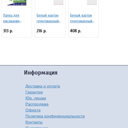
Папка для
Белый картон
Белый картон
рисования
грунтованный
грунтованный
BRAUBERG А3, 20
для живописи
для живописи
313 р.
216 р.
408 р.
листов, 297х420
25х35см, 2мм,
40х50см, 2мм,
мм 129224
акриловый
акриловый
грунт, двустор,
грунт, двустор,
Информация
Доставка и оплата
Гарантии
Юр. лицам
Распродажа
Оферта
Политика конфиденциальности
Контакты
О компании