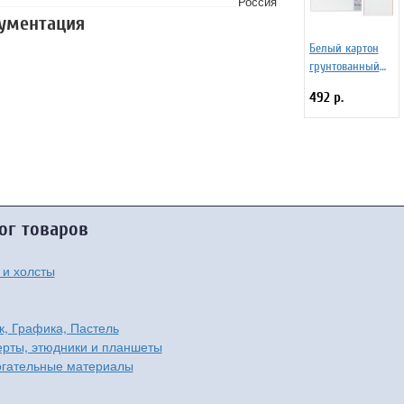
Россия
кументация
Белый картон
грунтованный
для живописи
492 р.
50х80см, 2мм,
акриловый
грунт, двустор,
ог товаров
 и холсты
к, Графика, Пастель
рты, этюдники и планшеты
гательные материалы