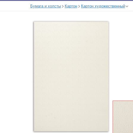
Бумага и холсты
Картон
Картон художественный