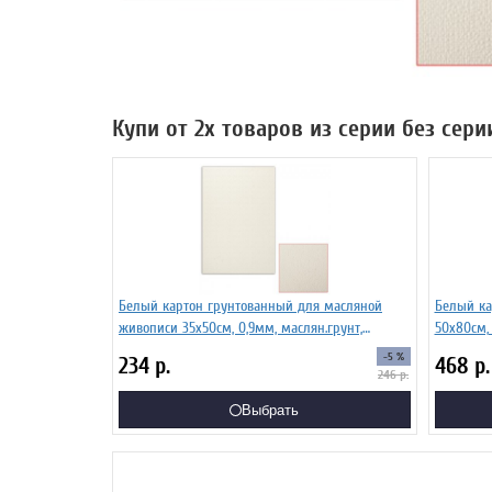
Купи от 2х товаров из серии без сери
Белый картон грунтованный для масляной
Белый ка
живописи 35х50см, 0,9мм, маслян.грунт,
50х80см, 
одностор,
-5 %
234
р.
468
р.
246
р.
Выбрать