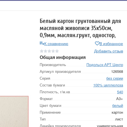
Белый картон грунтованный для
масляной живописи 35х50см,
0,9мм, маслян.грунт, одностор,
К сравнению
В избранное
Добавить отзыв
Общая информация
Производитель
Подольск-АРТ Центр
Артикул производителя
126568
Серия
без серии
Состав бумаги
100% целлюлоза
Плотность, г/м.кв
540
Формат
А3+
Цвет бумаги
белый
Применение
картон
Тип
лист
Линейка производителя
универсальная