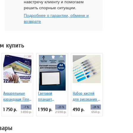
навстречу клиенту и помогаем
решить спорные ситуации.
Подробнее о гарантии, обмене и
возврате
м купить
Акварельные
Световой
Набор кистей
карандаши Fine
планшет
для рисования c
Aqua 72 цвета
ArtPinOk А4
резервуаром
-7 %
-23 %
-24 %
1 750 р.
1 990 р.
490 р.
"Профи"
Water Brush set
1 890 р.
2 590 р.
650 р.
№1, 6 штук
вары