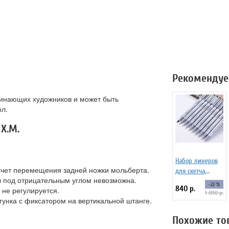
Рекомендуе
чинающих художников и может быть
ол.
Х.М.
Набор линеров
 счет перемещения задней ножки мольберта.
для скетча,
 под отрицательным углом невозможна.
черные SoulArt,
-22 %
840 р.
 не регулируется.
10 шт.
1 090 р.
гунка с фиксатором на вертикальной штанге.
Похожие то