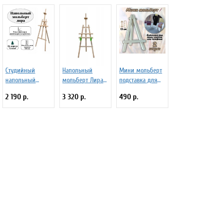
Студийный
Напольный
Мини мольберт
напольный
мольберт Лира
подставка для
мольберт Лира
Малевичъ
телефона 13 см
2 190 р.
3 320 р.
490 р.
Малевичъ
"Комфорт"
SoulArt белый, 2
"Симпл"
штуки