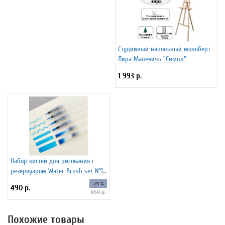
Студийный напольный мольберт
Лира Малевичъ "Симпл"
1 993 р.
Набор кистей для рисования c
резервуаром Water Brush set №1,
6 штук
-24 %
490 р.
650 р.
Похожие товары