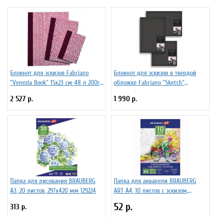
Блокнот для эскизов Fabriano
Блокнот для эскизов в твердой
"Venezia Book" 15x23 см 48 л 200г/
обложке Fabriano "Sketch"
м.кв
(портрет) 21x29,7 см 80 л 110г/м.кв
2 527 р.
1 990 р.
Папка для рисования BRAUBERG
Папка для акварели BRAUBERG
А3, 20 листов, 297х420 мм 129224
ART А4, 10 листов с эскизом,
210х297 мм 111071
52 р.
313 р.