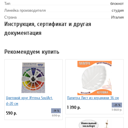
Тип
блокнот
Линейка производителя
студия
Страна
Италия
Инструкция, сертификат и другая
документация
Рекомендуем купить
Цветовой круг Иттена SoulArt,
Палитра Лист из керамики 36 см
d=20 см
-25 %
1 390 р.
1 860 р.
-14 %
590 р.
690 р.