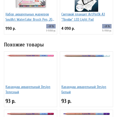
Набор акварельных маркеров
Световой планшет ArtPinOk А3
SoulArt WaterColor Brush Pen, 20
"Профи" LED Light Pad
цветов
-37 %
-21 %
990 р.
4 090 р.
1 590 р.
5 190 р.
Похожие товары
Карандаш акварельный Design
Карандаш акварельный Design
Телесный
Белый
93 р.
93 р.