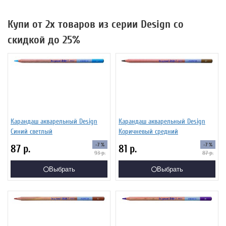
Купи от 2х товаров из серии Design со
скидкой до 25%
Карандаш акварельный Design
Карандаш акварельный Design
Синий светлый
Коричневый средний
-7 %
-7 %
87
р.
81
р.
93
р.
87
р.
Выбрать
Выбрать