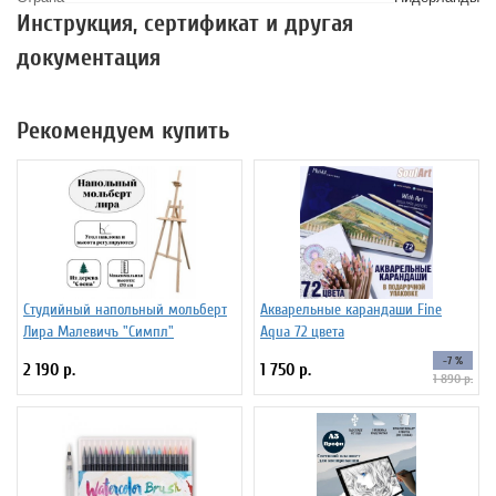
Инструкция, сертификат и другая
документация
Рекомендуем купить
Студийный напольный мольберт
Акварельные карандаши Fine
Лира Малевичъ "Симпл"
Aqua 72 цвета
-7 %
2 190 р.
1 750 р.
1 890 р.