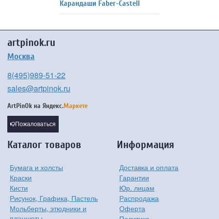
Карандаши Faber-Castell
artpinok.ru
Москва
8(495)989-51-22
sales@artpinok.ru
ArtPinOk на
Яндекс.
Маркете
Пожаловаться
Каталог товаров
Информация
Бумага и холсты
Доставка и оплата
Краски
Гарантии
Кисти
Юр. лицам
Рисунок, Графика, Пастель
Распродажа
Мольберты, этюдники и
Оферта
планшеты
Политика