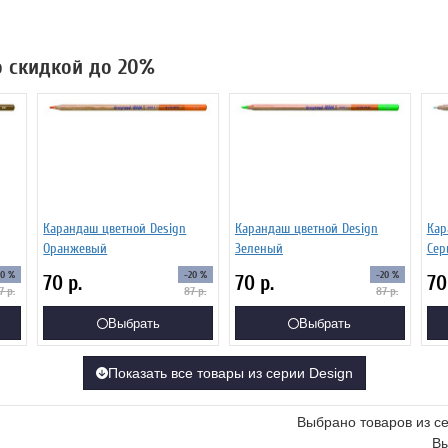
со скидкой до 20%
Карандаш цветной Design
Карандаш цветной Design
Кар
Оранжевый
Зеленый
Сер
20 %
-20 %
-20 %
70
р.
70
р.
7
7
р.
87
р.
87
р.
Выбрать
Выбрать
Показать все товары из серии Design
Выбрано товаров из с
Вы