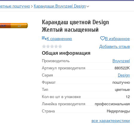
ветные поштучно
Карандаши Bruynzeel Design
Карандаш цветной Design
Желтый насыщенный
К сравнению
В избранное
Добавить отзыв
Общая информация
Производитель
Bruynzeel
Артикул производителя
880522K
Серия
Design
Формат
поштучно
Тип
цветные
Кол-во шт в упаковке
12
Линейка производителя
профессиональная
Страна
Нидерланды
все характеристики