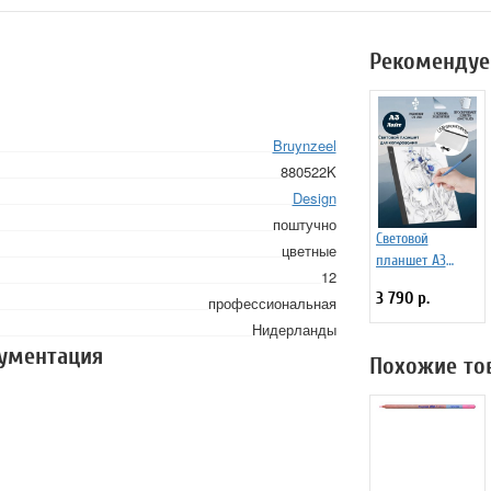
Рекомендуе
Bruynzeel
880522K
Design
поштучно
Световой
цветные
планшет А3
12
"Лайт"
3 790 р.
профессиональная
Нидерланды
кументация
Похожие то