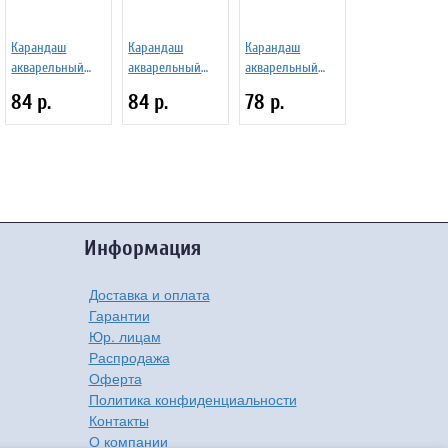
Карандаш
Карандаш
Карандаш
акварельный
акварельный
акварельный
Design Белый
Design
Design Розовато-
84 р.
84 р.
78 р.
Карминовый
лиловый
Информация
Доставка и оплата
Гарантии
Юр. лицам
Распродажа
Оферта
Политика конфиденциальности
Контакты
О компании