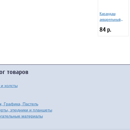
Карандаш
акварельный
Design Телесный
84 р.
ог товаров
 и холсты
к, Графика, Пастель
рты, этюдники и планшеты
гательные материалы