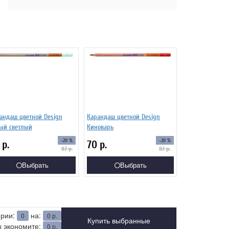
андаш цветной Design
Карандаш цветной Design
ый светлый
Киноварь
-20 %
-20 %
0
р.
70
р.
87
р.
87
р.
Выбрать
Выбрать
ерии:
на:
0
0
р.
Купить выбранные
 экономите:
0
р.