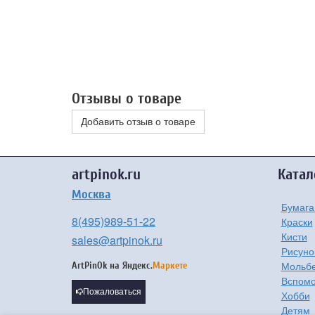
Отзывы о товаре
Добавить отзыв о товаре
artpinok.ru
Катал
Москва
Бумага
8(495)989-51-22
Краски
Кисти
sales@artpinok.ru
Рисуно
Мольбе
ArtPinOk на
Яндекс.
Маркете
Вспомо
Пожаловаться
Хобби
Детям