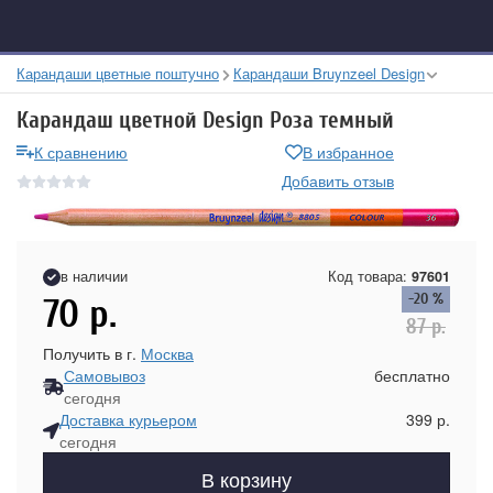
Карандаши цветные поштучно
Карандаши Bruynzeel Design
Карандаш цветной Design Роза темный
К сравнению
В избранное
Добавить отзыв
в наличии
Код товара:
97601
-20 %
70
р.
87
р.
Получить в г.
Москва
Самовывоз
бесплатно
сегодня
Доставка курьером
399 р.
сегодня
В корзину