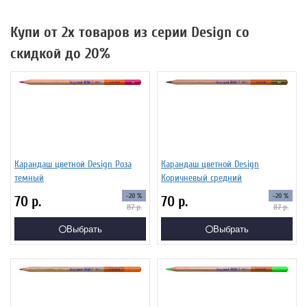
Купи от 2х товаров из серии Design со
скидкой до 20%
Карандаш цветной Design Роза
Карандаш цветной Design
темный
Коричневый средний
-20 %
-20 %
70
р.
70
р.
87
р.
87
р.
Выбрать
Выбрать