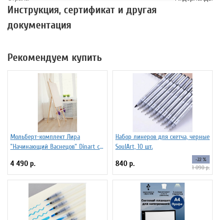
Инструкция, сертификат и другая
документация
Рекомендуем купить
Мольберт-комплект Лира
Набор линеров для скетча, черные
"Начинающий Васнецов" Dinart с
SoulArt, 10 шт.
планшетом 50х70 см и
-22 %
4 490 р.
840 р.
стаканчиками
1 090 р.