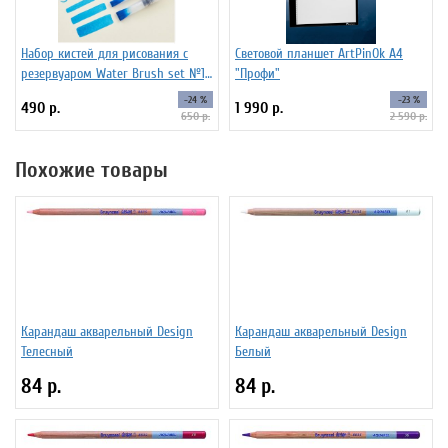
Набор кистей для рисования c
Световой планшет ArtPinOk А4
резервуаром Water Brush set №1,
"Профи"
6 штук
-24 %
-23 %
490 р.
1 990 р.
650 р.
2 590 р.
Похожие товары
Карандаш акварельный Design
Карандаш акварельный Design
Телесный
Белый
84 р.
84 р.