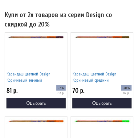
Купи от 2х товаров из серии Design со
скидкой до 20%
Карандаш цветной Design
Карандаш цветной Design
Коричневый темный
Коричневый средний
-7 %
-20 %
81
р.
70
р.
87
р.
87
р.
Выбрать
Выбрать