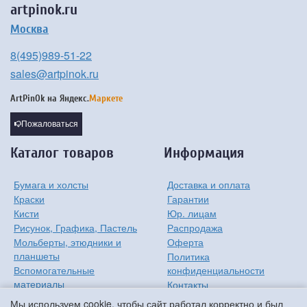
artpinok.ru
Москва
8(495)989-51-22
sales@artpinok.ru
ArtPinOk на
Яндекс.
Маркете
Пожаловаться
Каталог товаров
Информация
Бумага и холсты
Доставка и оплата
Краски
Гарантии
Кисти
Юр. лицам
Рисунок, Графика, Пастель
Распродажа
Мольберты, этюдники и
Оферта
планшеты
Политика
Вспомогательные
конфиденциальности
материалы
Контакты
Хобби
О компании
Мы используем cookie, чтобы сайт работал корректно и был