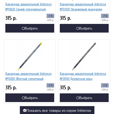
Карандаш акварельный Inktense
Карандаш акварельный Inktense
№0820 Синий переливчатый
№0300 Оранжевый мандарин
-7 %
-7 %
315
р.
315
р.
338
р.
338
р.
Выбрать
Выбрать
Карандаш акварельный Inktense
Карандаш акварельный Inktense
№0200 Желтый солнечный
№2000 Древесная кора
-7 %
-7 %
315
р.
315
р.
338
р.
338
р.
Выбрать
Выбрать
Показать все товары из серии Inktense