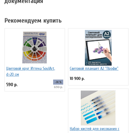
документация
Рекомендуем купить
Цветовой круг Иттена SoulArt,
Световой планшет А2 "Профи"
d=20 см
10 900 р.
-14 %
590 р.
690 р.
Набор кистей для рисования c