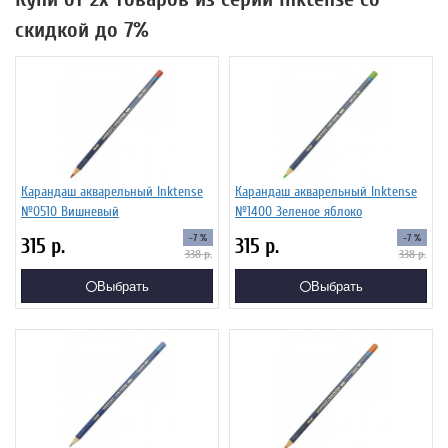
скидкой до 7%
Карандаш акварельный Inktense
Карандаш акварельный Inktense
№0510 Вишневый
№1400 Зеленое яблоко
-7 %
-7 %
315
р.
315
р.
338
р.
338
р.
Выбрать
Выбрать