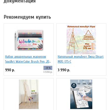
документация
Рекомендуем купить
Набор акварельных маркеров
Напольный мольберт Лира Dinart
SoulArt WaterColor Brush Pen, 20
МЛС-175-С
цветов
-37 %
990 р.
3 990 р.
1 590 р.