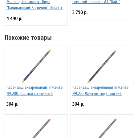
Мольберт-комплект Лира
Световой планшет А3 "Лайт"
"Начинающий Васнецов" Dinart с
3 790 р.
планшетом 50х70 см и
4 490 р.
стаканчиками
Похожие товары
Карандаш акварельный Inktense
Карандаш акварельный Inktense
№0200 Желтый солнечный
№0220 Желтый сицилийский
304 р.
304 р.