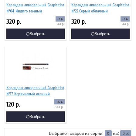
Карандаш акварельный Graphitint
Карандаш акварельный Graphitint
№04 Индиго темный
№22 Серый облачный
-7 %
-7 %
320
р.
320
р.
344
р.
344
р.
Выбрать
Выбрать
Карандаш акварельный Graphitint
№17 Коричневый осенний
-66 %
120
р.
344
р.
Выбрать
Выбрано товаров из серии:
на:
0
0
р.