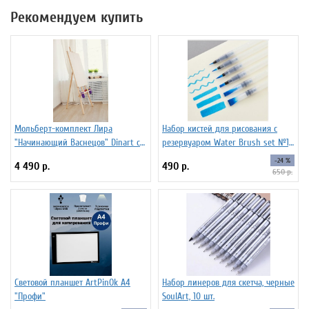
Рекомендуем купить
Мольберт-комплект Лира
Набор кистей для рисования c
"Начинающий Васнецов" Dinart с
резервуаром Water Brush set №1,
планшетом 50х70 см и
6 штук
-24 %
4 490 р.
490 р.
стаканчиками
650 р.
Световой планшет ArtPinOk А4
Набор линеров для скетча, черные
"Профи"
SoulArt, 10 шт.