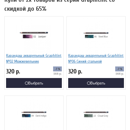
скидкой до 65%
Карандаш акварельный Graphitint
Карандаш акварельный Graphitint
№02 Можжевельник
№06 Синий стальной
-7 %
-7 %
320
р.
320
р.
344
р.
344
р.
Выбрать
Выбрать