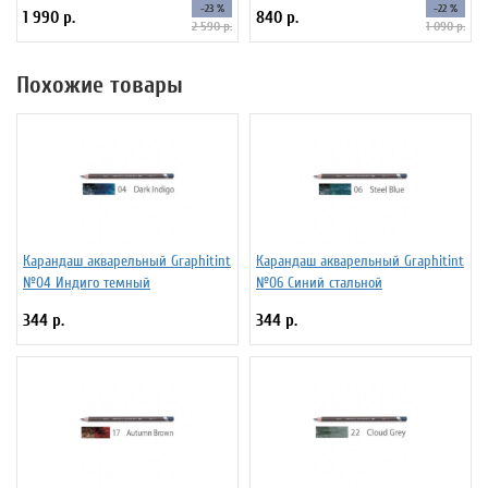
-23 %
-22 %
1 990 р.
840 р.
2 590 р.
1 090 р.
Похожие товары
Карандаш акварельный Graphitint
Карандаш акварельный Graphitint
№04 Индиго темный
№06 Синий стальной
344 р.
344 р.