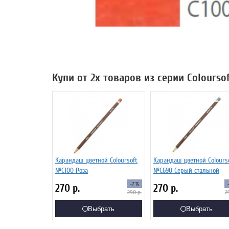
Купи от 2х товаров из серии Colourso
Карандаш цветной Coloursoft
Карандаш цветной Colours
№C100 Роза
№C690 Серый стальной
-7 %
270
р.
270
р.
290
р.
2
Выбрать
Выбрать