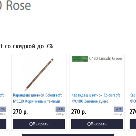
ft со скидкой до 7%
oft
Карандаш цветной Coloursoft
Карандаш цветной Coloursoft
Кар
№C520 Коричневый темный
№C480 Зеленое сукно
№C0
-7 %
-7 %
-7 %
270
р.
270
р.
2
90
р.
290
р.
290
р.
Выбрать
Выбрать