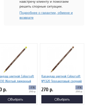
навстречу клиенту и помогаем
решить спорные ситуации.
Подробнее о гарантии, обмене и
возврате
андаш цветной Coloursoft
Карандаш цветной Coloursoft
30 Желтый лимонный
№C620 Терракотовый средний
-7 %
-7 %
70
р.
270
р.
290
р.
290
р.
Выбрать
Выбрать