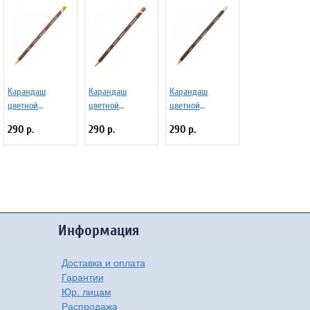
Карандаш
Карандаш
Карандаш
цветной
цветной
цветной
Coloursoft
Coloursoft
Coloursoft №C170
290 р.
290 р.
290 р.
№C040 Кадмий
№C090
Розовый мягкий
насыщенный
Оранжевый
апельсин
Информация
Доставка и оплата
Гарантии
Юр. лицам
Распродажа