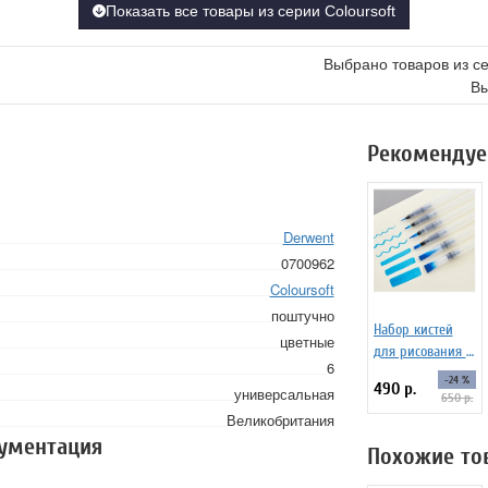
Показать все товары из серии Coloursoft
Выбрано товаров из с
Вы
Рекомендуе
Derwent
0700962
Coloursoft
поштучно
Набор кистей
цветные
для рисования c
6
резервуаром
-24 %
490 р.
универсальная
Water Brush set
650 р.
№1, 6 штук
Великобритания
кументация
Похожие то