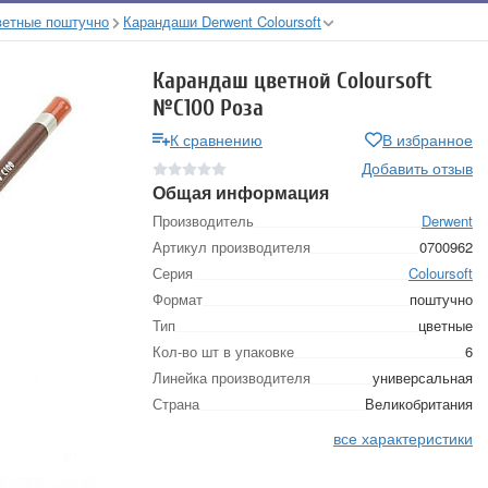
ветные поштучно
Карандаши Derwent Coloursoft
Карандаш цветной Coloursoft
№C100 Роза
К сравнению
В избранное
Добавить отзыв
Общая информация
Производитель
Derwent
Артикул производителя
0700962
Серия
Coloursoft
Формат
поштучно
Тип
цветные
Кол-во шт в упаковке
6
Линейка производителя
универсальная
Страна
Великобритания
все характеристики