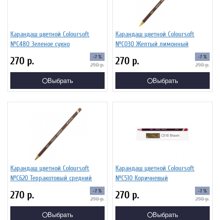
Карандаш цветной Coloursoft
Карандаш цветной Coloursoft
№C480 Зеленое сукно
№C030 Желтый лимонный
-7 %
-7 %
270
р.
270
р.
290
р.
290
р.
Выбрать
Выбрать
Карандаш цветной Coloursoft
Карандаш цветной Coloursoft
№C620 Терракотовый средний
№C510 Коричневый
-7 %
-7 %
270
р.
270
р.
290
р.
290
р.
Выбрать
Выбрать