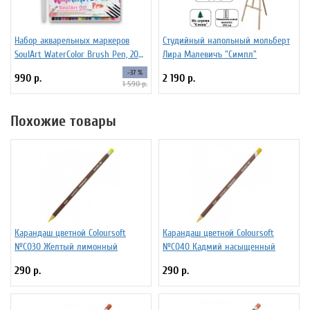
Набор акварельных маркеров
Студийный напольный мольберт
SoulArt WaterColor Brush Pen, 20
Лира Малевичъ "Симпл"
цветов
-37 %
990 р.
2 190 р.
1 590 р.
Похожие товары
Карандаш цветной Coloursoft
Карандаш цветной Coloursoft
№C030 Желтый лимонный
№C040 Кадмий насыщенный
290 р.
290 р.