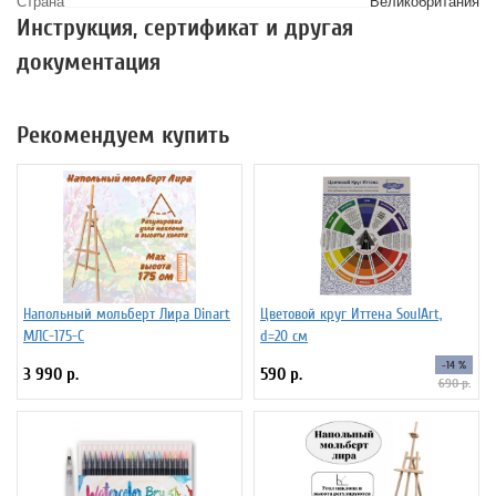
Страна
Великобритания
Инструкция, сертификат и другая
документация
Рекомендуем купить
Напольный мольберт Лира Dinart
Цветовой круг Иттена SoulArt,
МЛС-175-С
d=20 см
-14 %
3 990 р.
590 р.
690 р.