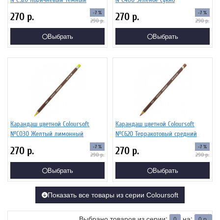
-7 %
-7 %
270
р.
270
р.
290
р.
290
р.
Выбрать
Выбрать
Карандаш цветной Coloursoft
Карандаш цветной Coloursoft
№C030 Желтый лимонный
№C620 Терракотовый средний
-7 %
-7 %
270
р.
270
р.
290
р.
290
р.
Выбрать
Выбрать
Показать все товары из серии Coloursoft
Выбрано товаров из серии:
на:
0
0
р.