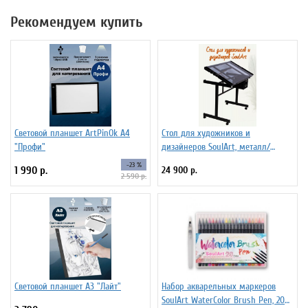
Рекомендуем купить
Световой планшет ArtPinOk А4
Стол для художников и
"Профи"
дизайнеров SoulArt, металл/
стекло 110 х 60 см
-23 %
1 990 р.
24 900 р.
2 590 р.
Световой планшет А3 "Лайт"
Набор акварельных маркеров
SoulArt WaterColor Brush Pen, 20