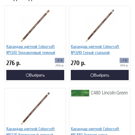
Карандаш цветной Coloursoft
Карандаш цветной Coloursoft
№C610 Терракотовый темный
№C690 Серый стальной
-5 %
-7 %
276
р.
270
р.
290
р.
290
р.
Выбрать
Выбрать
Карандаш цветной Coloursoft
Карандаш цветной Coloursoft
№C520 Коричневый темный
№C480 Зеленое сукно