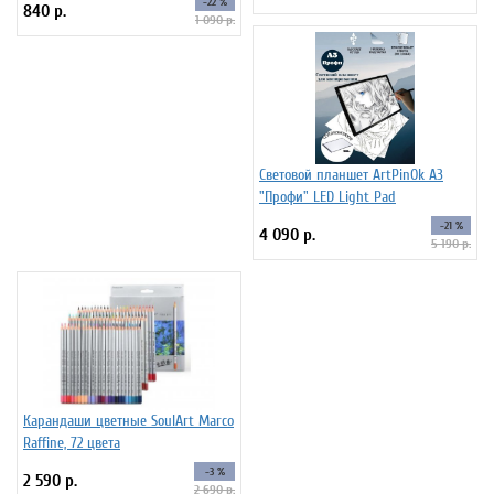
-22 %
840 р.
1 090 р.
Световой планшет ArtPinOk А3
"Профи" LED Light Pad
-21 %
4 090 р.
5 190 р.
Карандаши цветные SoulArt Marco
Raffine, 72 цвета
-3 %
2 590 р.
2 690 р.