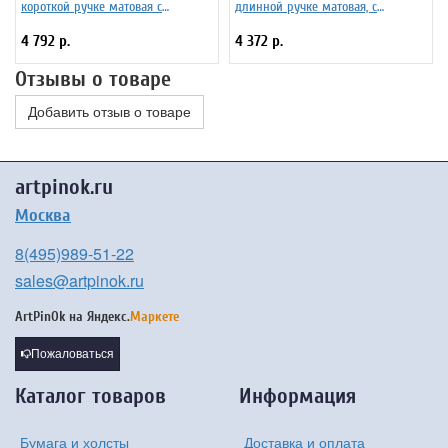
короткой ручке матовая с
длинной ручке матовая, с
укороченной вставкой Серия 1115
укороченной вставкой Серия 1117
4 792 р.
4 372 р.
ЖК1-06,05Ж
ЖК1-06,07Ж
Отзывы о товаре
Добавить отзыв о товаре
artpinok.ru
Москва
8(495)989-51-22
sales@artpinok.ru
ArtPinOk на
Яндекс.
Маркете
Пожаловаться
Каталог товаров
Информация
Бумага и холсты
Доставка и оплата