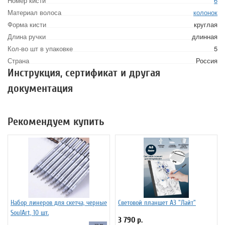
Номер кисти
6
Материал волоса
колонок
Форма кисти
круглая
Длина ручки
длинная
Кол-во шт в упаковке
5
Страна
Россия
Инструкция, сертификат и другая
документация
Рекомендуем купить
Набор линеров для скетча, черные
Световой планшет А3 "Лайт"
SoulArt, 10 шт.
3 790 р.