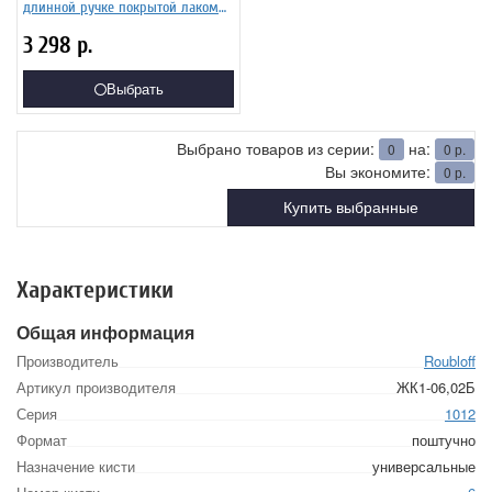
длинной ручке покрытой лаком
Серия 1012 ЖК1-05,02Б
3 298
р.
Выбрать
Выбрано товаров из серии:
на:
0
0
р.
Вы экономите:
0
р.
Купить выбранные
Характеристики
Общая информация
Производитель
Roubloff
Артикул производителя
ЖК1-06,02Б
Серия
1012
Формат
поштучно
Назначение кисти
универсальные