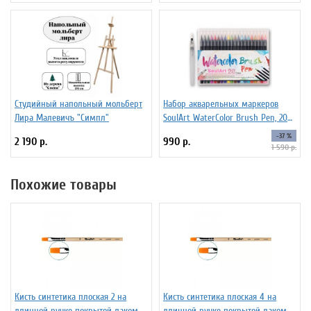
Студийный напольный мольберт
Набор акварельных маркеров
Лира Малевичъ "Симпл"
SoulArt WaterColor Brush Pen, 20
цветов
-37 %
2 190 р.
990 р.
1 590 р.
Похожие товары
Кисть синтетика плоская 2 на
Кисть синтетика плоская 4 на
длинной ручке покрытой лаком
длинной ручке покрытой лаком