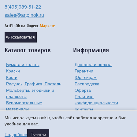
8(495)989-51-22
sales@artpinok.ru
ArtPinOk на
Яндекс.
Маркете
Пожаловаться
Каталог товаров
Информация
Бумага и холсты
Доставка и оплата
Краски
Гарантии
Кисти
Юр. лицам
Рисунок, Графика, Пастель
Распродажа
Мольберты, этюдники и
Оферта
планшеты
Политика
Вспомогательные
конфиденциальности
материалы
Контакты
Хобби
О компании
Мы используем cookie, чтобы сайт работал корректно и был
Детям
удобнее для вас.
Мастер-классы
Подробнее
Понятно