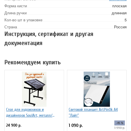
Форма кисти
плоская
Длина ручки
длинная
Кол-во шт в упаковке
5
Страна
Россия
Инструкция, сертификат и другая
документация
Рекомендуем купить
Стол для художников и
Световой планшет ArtPinOk А4
дизайнеров SoulArt, металл/
"Лайт"
стекло 110 х 60 см
-45 %
24 900 р.
1 090 р.
1 990 р.