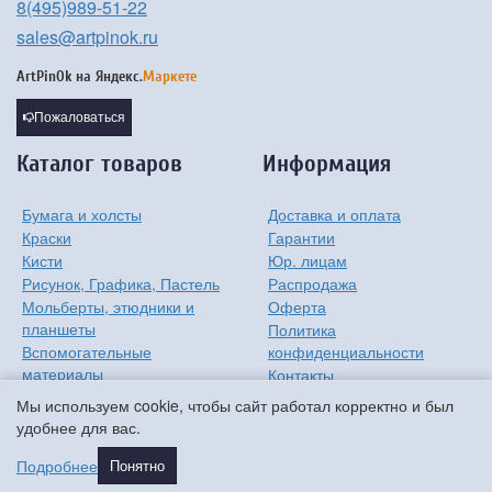
8(495)989-51-22
sales@artpinok.ru
ArtPinOk на
Яндекс.
Маркете
Пожаловаться
Каталог товаров
Информация
Бумага и холсты
Доставка и оплата
Краски
Гарантии
Кисти
Юр. лицам
Рисунок, Графика, Пастель
Распродажа
Мольберты, этюдники и
Оферта
планшеты
Политика
Вспомогательные
конфиденциальности
материалы
Контакты
Хобби
О компании
Мы используем cookie, чтобы сайт работал корректно и был
Детям
удобнее для вас.
Мастер-классы
Подробнее
Понятно