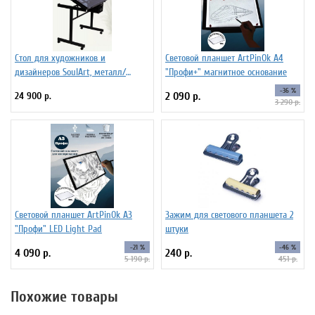
Стол для художников и
Световой планшет ArtPinOk А4
дизайнеров SoulArt, металл/
"Профи+" магнитное основание
стекло 110 х 60 см
-36 %
24 900 р.
2 090 р.
3 290 р.
Световой планшет ArtPinOk А3
Зажим для светового планшета 2
"Профи" LED Light Pad
штуки
-21 %
-46 %
4 090 р.
240 р.
5 190 р.
451 р.
Похожие товары