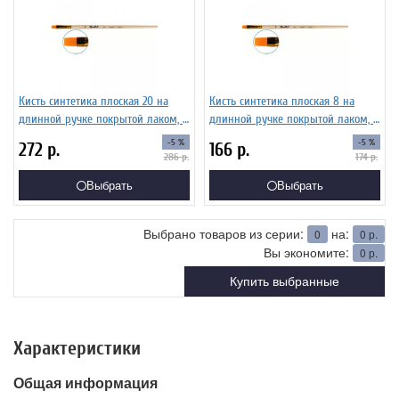
Кисть синтетика плоская 20 на
Кисть синтетика плоская 8 на
длинной ручке покрытой лаком, с
длинной ручке покрытой лаком, с
укороченной вставкой Серия 1322
укороченной вставкой Серия 1322
-5 %
-5 %
272
р.
166
р.
ЖС2-0,02Ж
ЖС2-08,02Ж
286
р.
174
р.
Выбрать
Выбрать
Выбрано товаров из серии:
на:
0
0
р.
Вы экономите:
0
р.
Купить выбранные
Характеристики
Общая информация