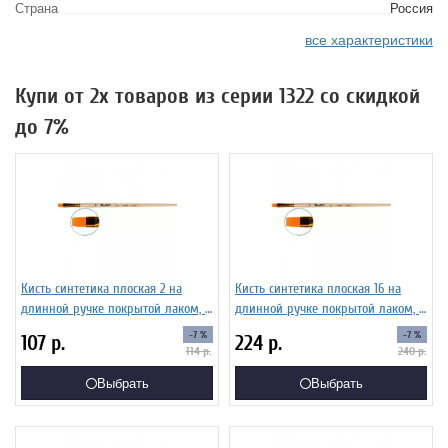
Страна
Россия
все характеристики
Купи от 2х товаров из серии 1322 со скидкой
до 7%
Кисть синтетика плоская 2 на
Кисть синтетика плоская 16 на
длинной ручке покрытой лаком, с
длинной ручке покрытой лаком, с
укороченной вставкой Серия 1322
укороченной вставкой Серия 1322
-7 %
-7 %
107
р.
224
р.
ЖС2-02,02Ж
ЖС2-16,02Ж
114
р.
240
р.
Выбрать
Выбрать