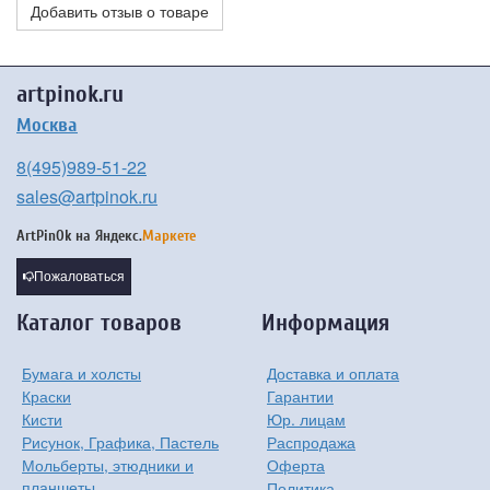
Добавить отзыв о товаре
artpinok.ru
Москва
8(495)989-51-22
sales@artpinok.ru
ArtPinOk на
Яндекс.
Маркете
Пожаловаться
Каталог товаров
Информация
Бумага и холсты
Доставка и оплата
Краски
Гарантии
Кисти
Юр. лицам
Рисунок, Графика, Пастель
Распродажа
Мольберты, этюдники и
Оферта
планшеты
Политика