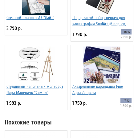
Световой планшет А3 "Лайт"
Подарочный набор перьев для
каллиграфии SoulArt (6 перьев,
3 790 р.
красный)
-18 %
1 790 р.
2 190 р.
Студийный напольный мольберт
Акварельные карандаши Fine
Лира Малевичъ "Симпл"
Aqua 72 цвета
-7 %
1 993 р.
1 750 р.
1 890 р.
Похожие товары