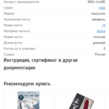
Артикул производителя
ЖБ2-14,02Б
Серия
1422
Формат
поштучно
Назначение кисти
акварель
Номер кисти
14
Материал волоса
белка
Форма кисти
плоская
Длина ручки
длинная
Кол-во шт в упаковке
5
Страна
Россия
Инструкция, сертификат и другая
документация
Рекомендуем купить