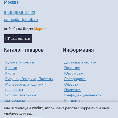
Москва
8(495)989-51-22
sales@artpinok.ru
ArtPinOk на
Яндекс.
Маркете
Пожаловаться
Каталог товаров
Информация
Бумага и холсты
Доставка и оплата
Краски
Гарантии
Кисти
Юр. лицам
Рисунок, Графика, Пастель
Распродажа
Мольберты, этюдники и
Оферта
планшеты
Политика
Вспомогательные
конфиденциальности
материалы
Контакты
Хобби
О компании
Мы используем cookie, чтобы сайт работал корректно и был
Детям
удобнее для вас.
Мастер-классы