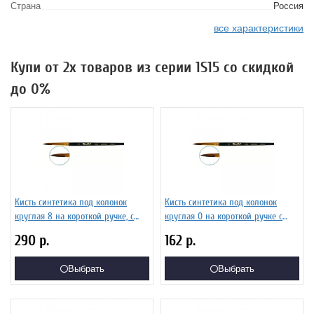
Страна
Россия
все характеристики
Купи от 2х товаров из серии 1S15 со скидкой
до 0%
Кисть синтетика под колонок
Кисть синтетика под колонок
круглая 8 на короткой ручке, с
круглая 0 на короткой ручке с
укороченной вставкой Серия 1S15
укороченной вставкой Серия 1S15
290
р.
162
р.
ЖS1-08,05Ж
ЖS1-00,85Ж
Выбрать
Выбрать