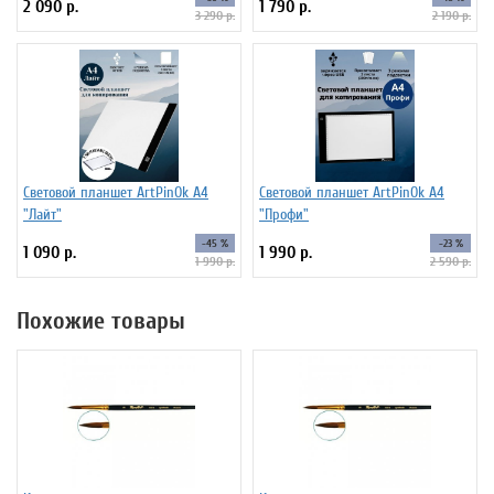
2 090 р.
1 790 р.
3 290 р.
2 190 р.
Световой планшет ArtPinOk А4
Световой планшет ArtPinOk А4
"Лайт"
"Профи"
-45 %
-23 %
1 090 р.
1 990 р.
1 990 р.
2 590 р.
Похожие товары