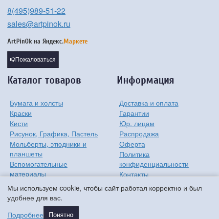
8(495)989-51-22
sales@artpinok.ru
ArtPinOk на
Яндекс.
Маркете
Пожаловаться
Каталог товаров
Информация
Бумага и холсты
Доставка и оплата
Краски
Гарантии
Кисти
Юр. лицам
Рисунок, Графика, Пастель
Распродажа
Мольберты, этюдники и
Оферта
планшеты
Политика
Вспомогательные
конфиденциальности
материалы
Контакты
Хобби
О компании
Мы используем cookie, чтобы сайт работал корректно и был
Детям
удобнее для вас.
Мастер-классы
Подробнее
Понятно