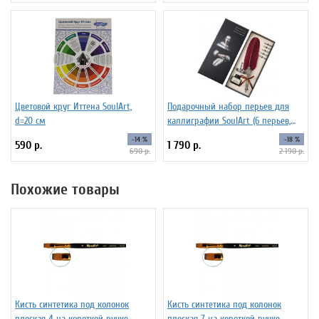
Цветовой круг Иттена SoulArt,
Подарочный набор перьев для
d=20 см
каллиграфии SoulArt (6 перьев,
красный)
-14 %
-18 %
590 р.
1 790 р.
690 р.
2 190 р.
Похожие товары
Кисть синтетика под колонок
Кисть синтетика под колонок
плоская 4 на короткой ручке
плоская 7 на короткой ручке