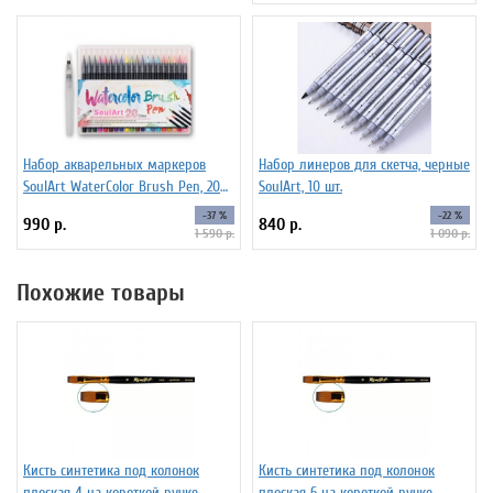
Набор акварельных маркеров
Набор линеров для скетча, черные
SoulArt WaterColor Brush Pen, 20
SoulArt, 10 шт.
цветов
-37 %
-22 %
990 р.
840 р.
1 590 р.
1 090 р.
Похожие товары
Кисть синтетика под колонок
Кисть синтетика под колонок
плоская 4 на короткой ручке
плоская 6 на короткой ручке