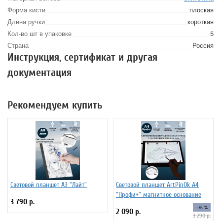
Форма кисти
плоская
Длина ручки
короткая
Кол-во шт в упаковке
5
Страна
Россия
Инструкция, сертификат и другая
документация
Рекомендуем купить
Световой планшет А3 "Лайт"
Световой планшет ArtPinOk А4
"Профи+" магнитное основание
3 790 р.
-36 %
2 090 р.
3 290 р.