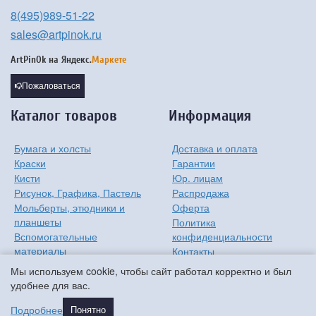
8(495)989-51-22
sales@artpinok.ru
ArtPinOk на
Яндекс.
Маркете
Пожаловаться
Каталог товаров
Информация
Бумага и холсты
Доставка и оплата
Краски
Гарантии
Кисти
Юр. лицам
Рисунок, Графика, Пастель
Распродажа
Мольберты, этюдники и
Оферта
планшеты
Политика
Вспомогательные
конфиденциальности
материалы
Контакты
Хобби
О компании
Мы используем cookie, чтобы сайт работал корректно и был
Детям
удобнее для вас.
Мастер-классы
Подробнее
Понятно