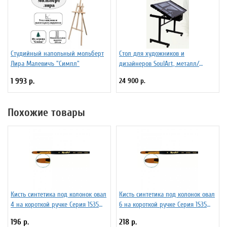
Студийный напольный мольберт
Стол для художников и
Лира Малевичъ "Симпл"
дизайнеров SoulArt, металл/
стекло 110 х 60 см
1 993 р.
24 900 р.
Похожие товары
Кисть синтетика под колонок овал
Кисть синтетика под колонок овал
4 на короткой ручке Серия 1S35
6 на короткой ручке Серия 1S35
ЖS3-04,05Ж
ЖS3-06,05Ж
196 р.
218 р.