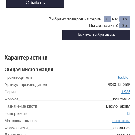
Выбрать
Выбрано товаров из серии:
на:
0
0
р.
Вы экономите:
0
р.
Купить выбранные
Характеристики
Общая информация
Производитель
Roubloff
Артикул производителя
ЖS3-12,05Ж
Серия
1S35
Формат
поштучно
Назначение кисти
масло, акрил
Номер кисти
12
Материал волоса
синтетика
Форма кисти
овальная
Длина ручки
короткая