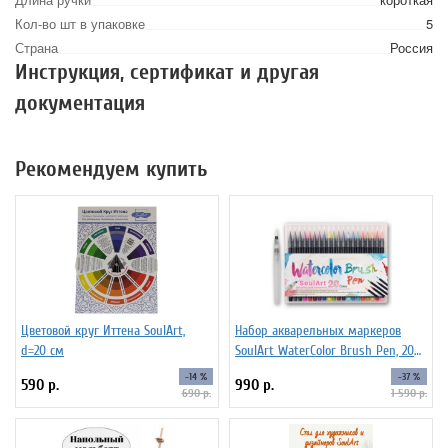
Кол-во шт в упаковке
5
Страна
Россия
Инструкция, сертификат и другая
документация
Рекомендуем купить
Цветовой круг Иттена SoulArt,
Набор акварельных маркеров
d=20 см
SoulArt WaterColor Brush Pen, 20
цветов
-14 %
-37 %
590 р.
990 р.
690 р.
1 590 р.