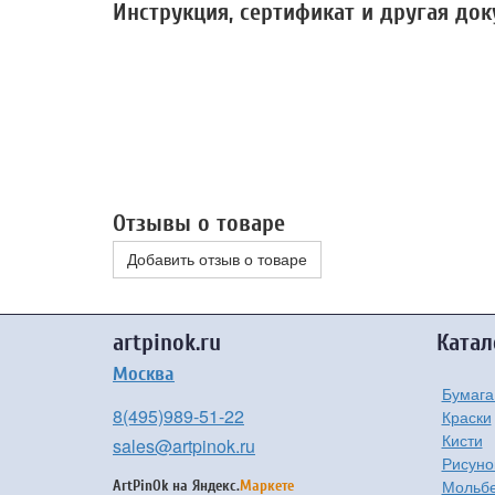
Инструкция, сертификат и другая до
Отзывы о товаре
Добавить отзыв о товаре
artpinok.ru
Катал
Москва
Бумага
8(495)989-51-22
Краски
Кисти
sales@artpinok.ru
Рисуно
Мольбе
ArtPinOk на
Яндекс.
Маркете