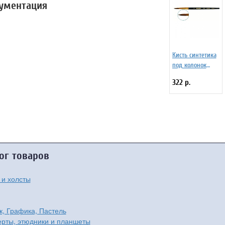
кументация
Кисть синтетика
под колонок
круглая 8 на
322 р.
короткой ручке,
с укороченной
вставкой Серия
1S15 ЖS1-08,05Ж
ог товаров
 и холсты
к, Графика, Пастель
рты, этюдники и планшеты