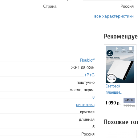
Страна
Россия
все характеристики
Рекомендуе
Roubloff
ЖР1-08,0GБ
1Р1G
поштучно
Световой
масло, акрил
планшет
8
ArtPinOk А4
-45 %
1 090 р.
синтетика
"Лайт"
1 990 р.
круглая
длинная
Похожие то
5
Россия