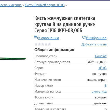
масла и акрила
Кисти Roubloff серия 1Р1G
Кисть жемчужная синтетика
круглая 8 на длинной ручке
Серия 1Р1G ЖР1-08,0GБ
К сравнению
В избранное
Добавить отзыв
Общая информация
Производитель
Roubloff
Артикул производителя
ЖР1-08,0GБ
Серия
1Р1G
Формат
поштучно
Назначение кисти
масло, акрил
Номер кисти
8
Материал волоса
синтетика
Форма кисти
круглая
Длина ручки
длинная
Кол-во шт в упаковке
5