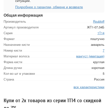
ситуации.
Подробнее о гарантии, обмене и возврате
Общая информация
Производитель
Roubloff
Артикул производителя
ЖТ1-07,04Б
Серия
1Т14
Формат
поштучно
Назначение кисти
акварель
Номер кисти
7
Материал волоса
мангуст (имитация)
Форма кисти
круглая
Длина ручки
короткая
Кол-во шт в упаковке
5
Страна
Россия
все характеристики
Купи от 2х товаров из серии 1Т14 со скидкой