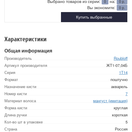
Выбрано товаров из серии:
на:
0
0
р.
Вы экономите:
0
р.
Купить выбранные
Характеристики
Общая информация
Производитель
Roubloff
Артикул производителя
ЖТ1-07,04Б
Серия
1Т14
Формат
поштучно
Назначение кисти
акварель
Номер кисти
7
Материал волоса
мангуст (имитация)
Форма кисти
круглая
Длина ручки
короткая
Кол-во шт в упаковке
5
Страна
Россия