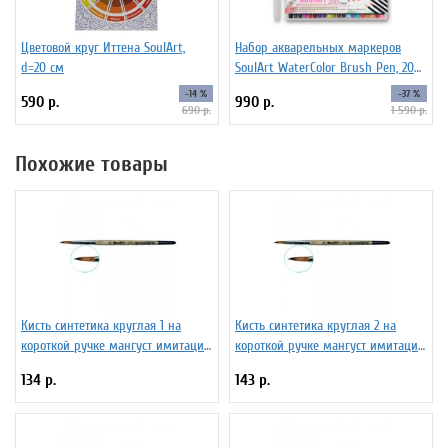
Цветовой круг Иттена SoulArt,
Набор акварельных маркеров
d=20 см
SoulArt WaterColor Brush Pen, 20
цветов
-14 %
-37 %
590 р.
990 р.
690 р.
1 590 р.
Похожие товары
Кисть синтетика круглая 1 на
Кисть синтетика круглая 2 на
короткой ручке мангуст имитация
короткой ручке мангуст имитация
ЖТ1-01,04Б
ЖТ1-02,04Б
134 р.
143 р.