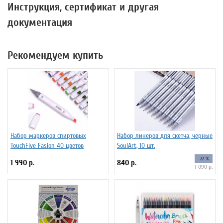
Инструкция, сертификат и другая
документация
Рекомендуем купить
Набор маркеров спиртовых
Набор линеров для скетча, черные
TouchFive Fasion 40 цветов
SoulArt, 10 шт.
-22 %
1 990 р.
840 р.
1 090 р.