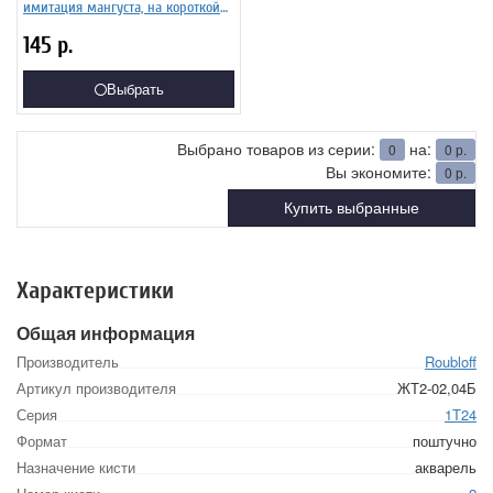
имитация мангуста, на короткой
ручке ЖТ2-04,04Б
145
р.
Выбрать
Выбрано товаров из серии:
на:
0
0
р.
Вы экономите:
0
р.
Купить выбранные
Характеристики
Общая информация
Производитель
Roubloff
Артикул производителя
ЖТ2-02,04Б
Серия
1Т24
Формат
поштучно
Назначение кисти
акварель