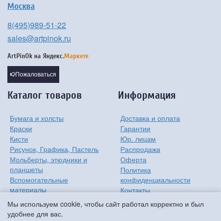
Москва
8(495)989-51-22
sales@artpinok.ru
ArtPinOk на
Яндекс.
Маркете
Пожаловаться
Каталог товаров
Информация
Бумага и холсты
Доставка и оплата
Краски
Гарантии
Кисти
Юр. лицам
Рисунок, Графика, Пастель
Распродажа
Мольберты, этюдники и
Оферта
планшеты
Политика
Вспомогательные
конфиденциальности
материалы
Контакты
Хобби
О компании
Мы используем cookie, чтобы сайт работал корректно и был
Детям
удобнее для вас.
Мастер-классы