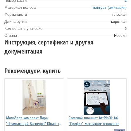
Номер кисти
2
Материал волоса
мангуст (имитация)
Форма кисти
плоская
Длина ручки
короткая
Кол-во шт в упаковке
5
Страна
Россия
Инструкция, сертификат и другая
документация
Рекомендуем купить
Мольберт-комплект Лира
Световой планшет ArtPinOk А4
"Начинающий Васнецов" Dinart с
"Профи+" магнитное основание
планшетом 50х70 см и