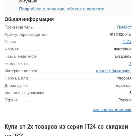
ситуации.
Подробнее о гарантии, обмене и возврате
Общая информация
Производитель
Roubloff
Артикул производителя
ЖТ2-02,04Б
Серия
1Т24
Формат
поштучно
Назначение кисти
акварель
Номер кисти
2
Материал волоса
мангуст (имитация)
Форма кисти
плоская
Длина ручки
короткая
Кол-во шт в упаковке
5
Страна
Россия
все характеристики
Купи от 2х товаров из серии 1Т24 со скидкой